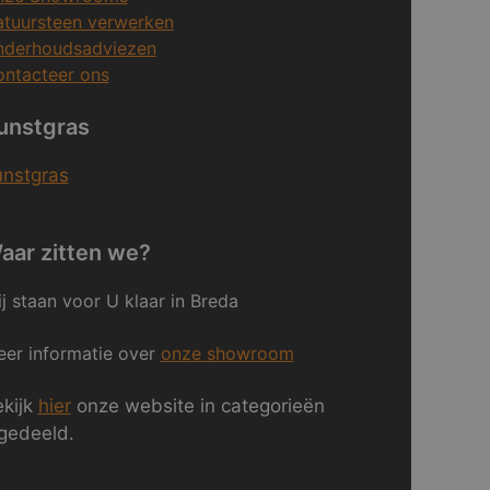
tuursteen verwerken
nderhoudsadviezen
ntacteer ons
unstgras
unstgras
aar zitten we?
j staan voor U klaar in Breda
er informatie over
onze showroom
kijk
hier
onze website in categorieën
gedeeld.