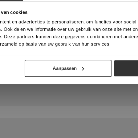
 Banner was deleted and is no longer working. Please contact the website ad
te gebruikt cookies om de gebruikerservaring te verbeteren. Door gebruik t
 van cookies
e geeft u toestemming voor alle cookies in overeenstemming met ons cookie
ent en advertenties te personaliseren, om functies voor social
verder
. Ook delen we informatie over uw gebruik van onze site met on
e. Deze partners kunnen deze gegevens combineren met andere i
ALLES ACCEPTEREN
ALLES AFWIJZEN
erzameld op basis van uw gebruik van hun services.
DETAILS WEERGEVEN
Aanpassen