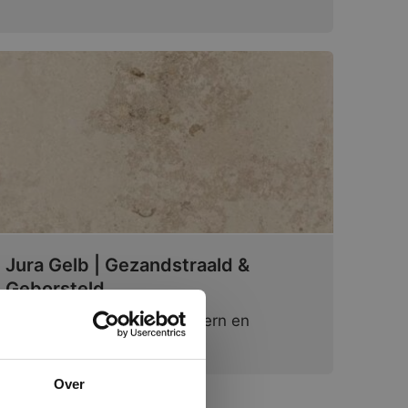
Jura Gelb | Gezandstraald &
Geborsteld
Deze marmer is stoer, modern en
industrieel!
×
Over