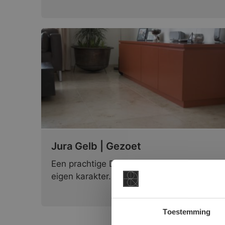
Jura Gelb | Gezoet
Een prachtige Duitse marmer met een
eigen karakter.
Toestemming