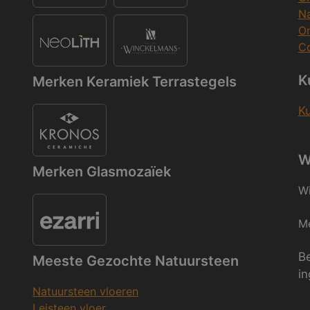
Na
O
Co
K
Merken Keramiek Terrastegels
K
W
Merken Glasmozaïek
Wi
Me
Be
Meeste Gezochte Natuursteen
in
Natuursteen vloeren
Leisteen vloer