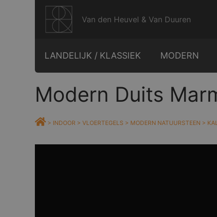
Ga
naar
Van den Heuvel & Van Duuren
de
inhoud
LANDELIJK / KLASSIEK
MODERN
Modern Duits Marm
>
INDOOR
>
VLOERTEGELS
>
MODERN NATUURSTEEN
>
KA