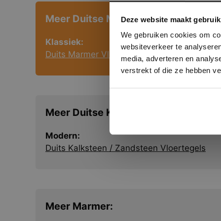
This Cookie
Deze websi
Meer Duitse Marmer Vloertegels:
Deze website maakt gebruik
onze websit
We gebruiken cookies om cont
Klassiek:
websiteverkeer te analyseren
Duits Marmer Vloertegels
media, adverteren en analys
verstrekt of die ze hebben v
Meer Duitse Kalksteen Vloertegels:
Modern:
Duits Kalksteen / Zandsteen Vloertegels
Meer Marmer: