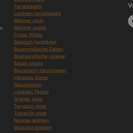
V
Terrastegels
Leisteen terrastegels
Marmer vloer
Marmer tegels
n.
Friese Witjes
Belgisch hardsteen
Bourgondische Dallen
Bourgondische vloeren
Basalt tegels
Blackberry natuursteen
Harappa Stone
Natuursteen
Leisteen Tegels
Graniet vloer
Terrazzo vloer
Travertin vloer
Noorse leisteen
Mustang leisteen