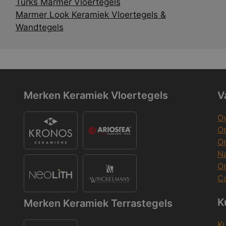
Turks Marmer Vloertegels
Marmer Look Keramiek Vloertegels &
Wandtegels
Merken Keramiek Vloertegels
V
Ov
On
O
Na
O
Co
K
Merken Keramiek Terrastegels
K