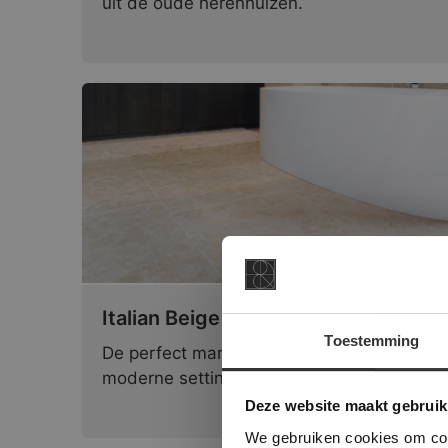
uit de oude herenhuizen.
Italian Beige | Geborsteld
Toestemming
De perfect marmer voor een landelijk /
moderne setting.
This Cookie
Deze websi
Deze website maakt gebruik
onze websit
We gebruiken cookies om cont