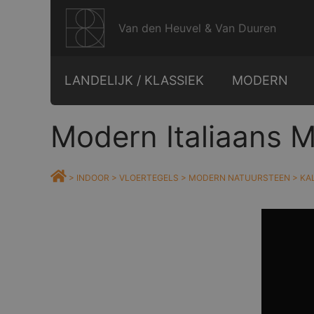
Ga
naar
Van den Heuvel & Van Duuren
de
inhoud
LANDELIJK / KLASSIEK
MODERN
Modern Italiaans 
>
INDOOR
>
VLOERTEGELS
>
MODERN NATUURSTEEN
>
KA