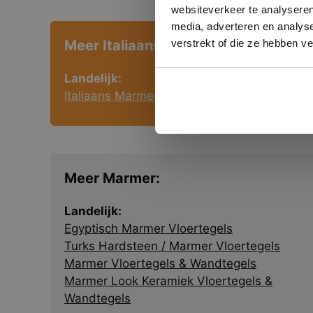
websiteverkeer te analyseren
media, adverteren en analys
verstrekt of die ze hebben v
Meer Italiaans Marmer:
Landelijk:
Italiaans Marmer Vloertegels
Meer Marmer:
Landelijk:
Egyptisch Marmer Vloertegels
Turks Hardsteen / Marmer Vloertegels
Marmer Vloertegels & Wandtegels
Marmer Look Keramiek Vloertegels &
Wandtegels