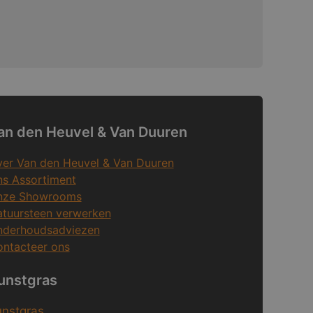
an den Heuvel & Van Duuren
er Van den Heuvel & Van Duuren
s Assortiment
nze Showrooms
tuursteen verwerken
nderhoudsadviezen
ntacteer ons
unstgras
unstgras