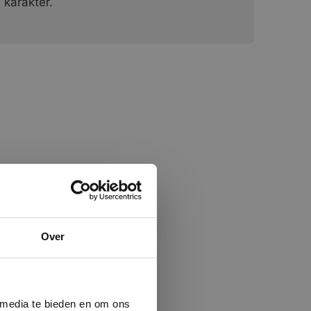
karakter.
×
Over
ministrator.
e maken van
beleid.
Lees
 media te bieden en om ons