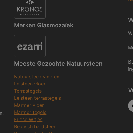
W
Merken Glasmozaïek
Wi
Me
Be
Meeste Gezochte Natuursteen
in
Natuursteen vloeren
Leisteen vloer
V
Terrastegels
Leisteen terrastegels
Marmer vloer
Marmer tegels
n.
Friese Witjes
Belgisch hardsteen