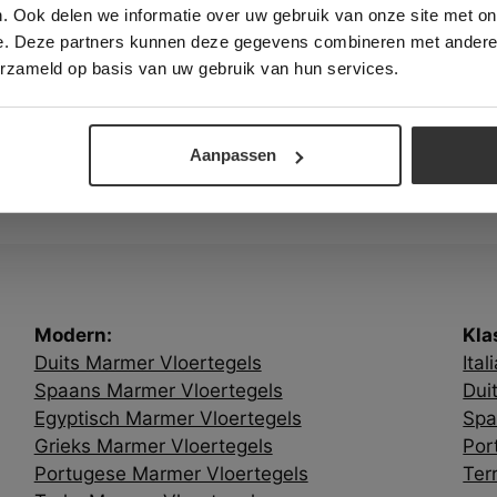
. Ook delen we informatie over uw gebruik van onze site met on
e. Deze partners kunnen deze gegevens combineren met andere i
ALLES ACCEPTEREN
ALLES AFWIJZEN
erzameld op basis van uw gebruik van hun services.
DETAILS WEERGEVEN
Klassiek:
Italiaans Marmer Vloertegel
Aanpassen
Modern:
Kla
Duits Marmer Vloertegels
Ita
Spaans Marmer Vloertegels
Dui
Egyptisch Marmer Vloertegels
Spa
Grieks Marmer Vloertegels
Por
Portugese Marmer Vloertegels
Ter