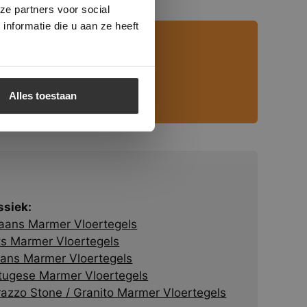
ze partners voor social
nformatie die u aan ze heeft
s
Alles toestaan
ssiek:
liaans Marmer Vloertegels
ts Marmer Vloertegels
ans Marmer Vloertegels
tugese Marmer Vloertegels
razzo Stone / Granito Marmer Vloertegels