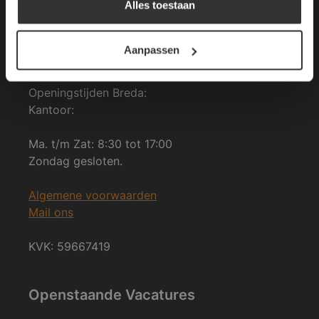
Alles toestaan
tel: 076-3030554
DETAILS WEERGEVEN
Aanpassen
E-mail: info@vdh-vd.nl
Openingstijden Breda:
Kantoor:
Ma. t/m Zat: 8:30 tot 17:00
Zondag gesloten.
Algemene voorwaarden
Mail ons
KVK: 59667419
Openstaande Vacatures