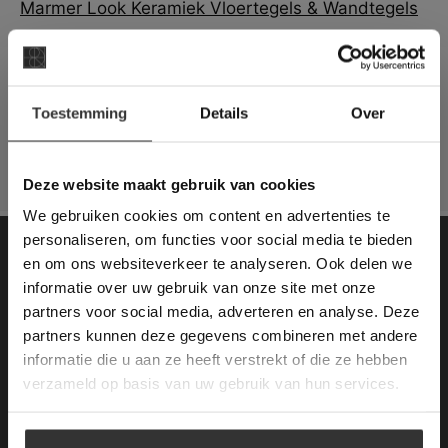
Marmer Look Keramiek Vloertegels & Wandtegels
Klassiek:
Italiaans Marmer Vloertegels
×
Duits Marmer Vloertegels
Toestemming
Details
Over
Spaans Marmer Vloertegels
Deze website maakt
Portugese Marmer Vloertegels
gebruik van cookies.
Terrazzo Stone / Granito Marmer Vloertegels
This Cookie Banner was deleted and is no
Deze website maakt gebruik van cookies
longer working. Please contact the website
We gebruiken cookies om content en advertenties te
administrator.
Deze website gebruikt cookies om de
personaliseren, om functies voor social media te bieden
gebruikerservaring te verbeteren. Door
en om ons websiteverkeer te analyseren. Ook delen we
Contactgegevens
gebruik te maken van onze website geeft u
informatie over uw gebruik van onze site met onze
toestemming voor alle cookies in
Van den Heuvel & Van Duuren
partners voor social media, adverteren en analyse. Deze
overeenstemming met ons cookiebeleid.
Lees
verder
partners kunnen deze gegevens combineren met andere
Magazijn / Showroom:
informatie die u aan ze heeft verstrekt of die ze hebben
ALLES ACCEPTEREN
Terheijdenseweg 469
verzameld op basis van uw gebruik van hun services.
(voor navigatie: Hazepad 17)
ALLES AFWIJZEN
4825 BK Breda