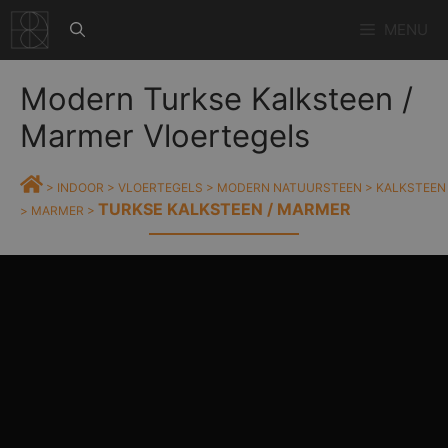
Ga
MENU
naar
de
inhoud
Modern Turkse Kalksteen /
Marmer Vloertegels
>
INDOOR
>
VLOERTEGELS
>
MODERN NATUURSTEEN
>
KALKSTEEN
TURKSE KALKSTEEN / MARMER
>
MARMER
>