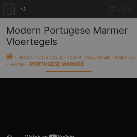
Ga
MENU
naar
de
inhoud
Modern Portugese Marmer
Vloertegels
>
INDOOR
>
VLOERTEGELS
>
MODERN NATUURSTEEN
>
KALKSTEEN
PORTUGESE MARMER
>
MARMER
>