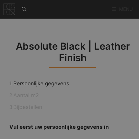
Ga
MENU
naar
de
inhoud
Absolute Black | Leather
Finish
Persoonlijke gegevens
1
Aantal m2
2
Bijbestellen
3
Vul eerst uw persoonlijke gegevens in