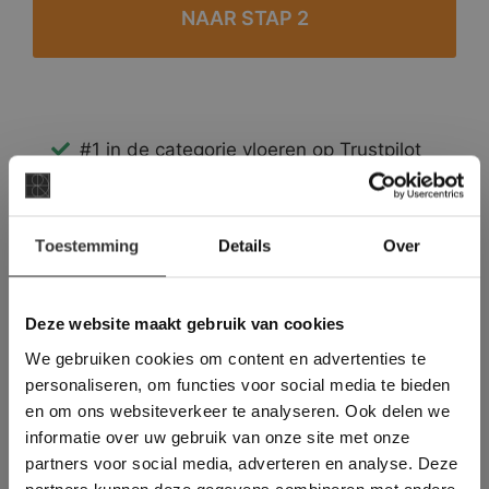
#1 in de categorie vloeren op Trustpilot
Binnen 24 uur een passende offerte
Legwerk vanuit het tegelzettersgilde
×
Meer dan 500 m2 showroom
Toestemming
Details
Over
Deze website maakt
Meer dan 500 m2 showtuin
gebruik van cookies.
This Cookie Banner was deleted and is no
Deze website maakt gebruik van cookies
longer working. Please contact the website
We gebruiken cookies om content en advertenties te
administrator.
Deze website gebruikt cookies om de
personaliseren, om functies voor social media te bieden
gebruikerservaring te verbeteren. Door
en om ons websiteverkeer te analyseren. Ook delen we
gebruik te maken van onze website geeft u
informatie over uw gebruik van onze site met onze
toestemming voor alle cookies in
partners voor social media, adverteren en analyse. Deze
overeenstemming met ons cookiebeleid.
Lees
verder
partners kunnen deze gegevens combineren met andere