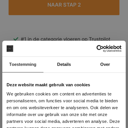
#1 in de categorie vloeren op Trustpilot
Binnen 24 uur een passende offerte
Legwerk vanuit het tegelzettersgilde
×
Meer dan 500 m2 showroom
Toestemming
Details
Over
Deze website maakt
Meer dan 500 m2 showtuin
gebruik van cookies.
This Cookie Banner was deleted and is no
Deze website maakt gebruik van cookies
longer working. Please contact the website
We gebruiken cookies om content en advertenties te
administrator.
Deze website gebruikt cookies om de
personaliseren, om functies voor social media te bieden
gebruikerservaring te verbeteren. Door
en om ons websiteverkeer te analyseren. Ook delen we
gebruik te maken van onze website geeft u
informatie over uw gebruik van onze site met onze
toestemming voor alle cookies in
partners voor social media, adverteren en analyse. Deze
overeenstemming met ons cookiebeleid.
Lees
verder
partners kunnen deze gegevens combineren met andere