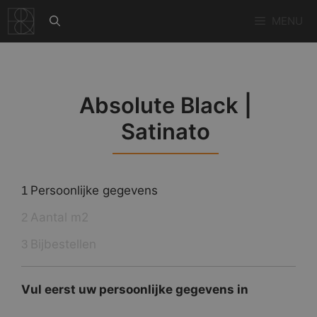
Ga
MENU
naar
de
inhoud
Absolute Black |
Satinato
Persoonlijke gegevens
1
Aantal m2
2
Bijbestellen
3
Vul eerst uw persoonlijke gegevens in