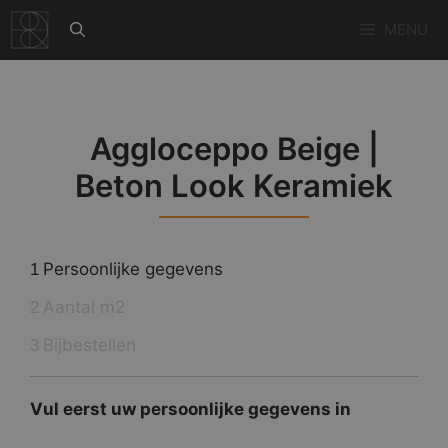
Ga
MENU
naar
de
inhoud
Aggloceppo Beige |
Beton Look Keramiek
Persoonlijke gegevens
1
Aantal m2
2
Bijbestellen
3
Vul eerst uw persoonlijke gegevens in