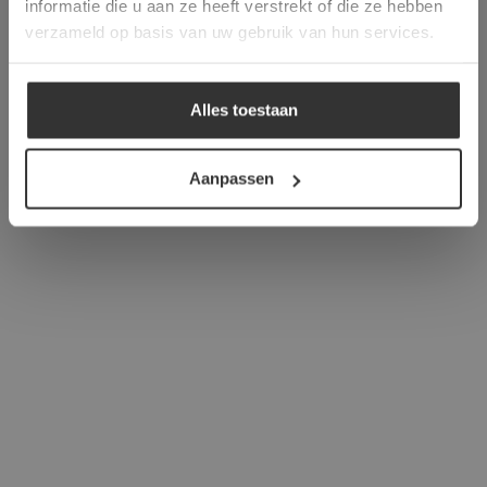
informatie die u aan ze heeft verstrekt of die ze hebben
ALLES ACCEPTEREN
verzameld op basis van uw gebruik van hun services.
ALLES AFWIJZEN
Alles toestaan
DETAILS WEERGEVEN
Aanpassen