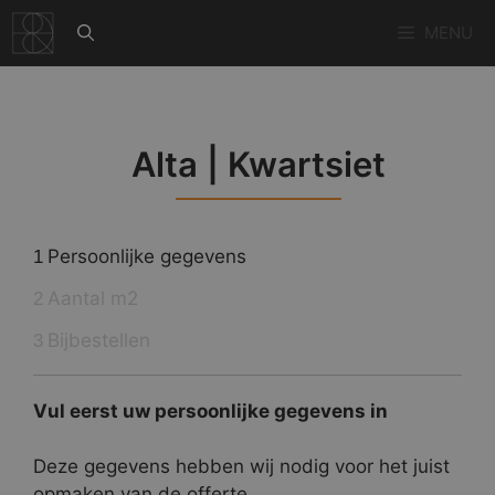
Ga
MENU
naar
de
inhoud
Alta | Kwartsiet
Persoonlijke gegevens
1
Aantal m2
2
Bijbestellen
3
Vul eerst uw persoonlijke gegevens in
Deze gegevens hebben wij nodig voor het juist
opmaken van de offerte.