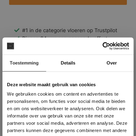
#1 in de categorie vloeren op Trustpilot
Binnen 24 uur een passende offerte
Legwerk vanuit het tegelzettersgilde
Meer dan 500 m2 showroom
×
Toestemming
Meer dan 500 m2 showtuin
Details
Over
Deze website maakt
gebruik van cookies.
This Cookie Banner was deleted and is no
Deze website maakt gebruik van cookies
longer working. Please contact the website
We gebruiken cookies om content en advertenties te
administrator.
Deze website gebruikt cookies om de
personaliseren, om functies voor social media te bieden
gebruikerservaring te verbeteren. Door
en om ons websiteverkeer te analyseren. Ook delen we
gebruik te maken van onze website geeft u
informatie over uw gebruik van onze site met onze
toestemming voor alle cookies in
partners voor social media, adverteren en analyse. Deze
overeenstemming met ons cookiebeleid.
Lees
verder
partners kunnen deze gegevens combineren met andere