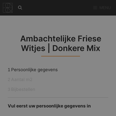
Ga
MENU
naar
de
inhoud
Ambachtelijke Friese
Witjes | Donkere Mix
Persoonlijke gegevens
1
Aantal m2
2
Bijbestellen
3
Vul eerst uw persoonlijke gegevens in