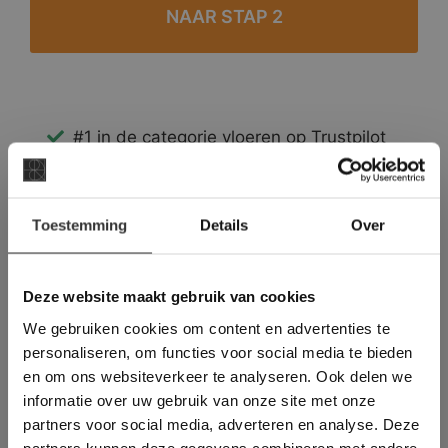
#1 in de categorie vloeren op Trustpilot
Binnen 24 uur een passende offerte
Legwerk vanuit het tegelzettersgilde
×
Meer dan 500 m2 showroom
Toestemming
Details
Over
Deze website maakt
Meer dan 500 m2 showtuin
gebruik van cookies.
This Cookie Banner was deleted and is no
Deze website maakt gebruik van cookies
longer working. Please contact the website
We gebruiken cookies om content en advertenties te
administrator.
Deze website gebruikt cookies om de
personaliseren, om functies voor social media te bieden
gebruikerservaring te verbeteren. Door
en om ons websiteverkeer te analyseren. Ook delen we
gebruik te maken van onze website geeft u
informatie over uw gebruik van onze site met onze
toestemming voor alle cookies in
partners voor social media, adverteren en analyse. Deze
overeenstemming met ons cookiebeleid.
Lees
verder
partners kunnen deze gegevens combineren met andere