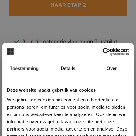
#1 in de categorie vloeren op Trustpilot
Binnen 24 uur een passende offerte
Legwerk vanuit het tegelzettersgilde
×
Meer dan 500 m2 showroom
Toestemming
Details
Over
Deze website maakt
Meer dan 500 m2 showtuin
gebruik van cookies.
This Cookie Banner was deleted and is no
Deze website maakt gebruik van cookies
longer working. Please contact the website
We gebruiken cookies om content en advertenties te
administrator.
Deze website gebruikt cookies om de
personaliseren, om functies voor social media te bieden
gebruikerservaring te verbeteren. Door
en om ons websiteverkeer te analyseren. Ook delen we
gebruik te maken van onze website geeft u
informatie over uw gebruik van onze site met onze
toestemming voor alle cookies in
partners voor social media, adverteren en analyse. Deze
overeenstemming met ons cookiebeleid.
Lees
verder
partners kunnen deze gegevens combineren met andere