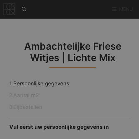
Ga
MENU
naar
de
inhoud
Ambachtelijke Friese
Witjes | Lichte Mix
Persoonlijke gegevens
1
Aantal m2
2
Bijbestellen
3
Vul eerst uw persoonlijke gegevens in