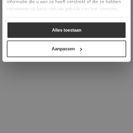
informatie die u aan ze heeft verstrekt of die ze hebben
ALLES ACCEPTEREN
verzameld op basis van uw gebruik van hun services.
ALLES AFWIJZEN
Alles toestaan
DETAILS WEERGEVEN
Aanpassen