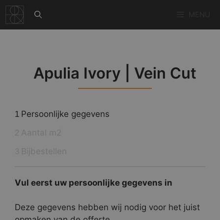
Ga
MENU
naar
de
inhoud
Apulia Ivory | Vein Cut
Persoonlijke gegevens
1
Aantal m2
2
Bijbestellen
3
Vul eerst uw persoonlijke gegevens in
Deze gegevens hebben wij nodig voor het juist
opmaken van de offerte.