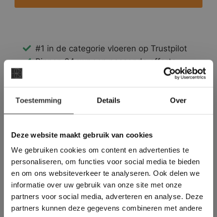
#1 in de categorie vloeren op Trustpilot
Binnen 24 uur een passende offerte
Legwerk vanuit het tegelzettersgilde
Meer dan 500 m2 showroom
×
Toestemming
Meer dan 500 m2 showtuin
Details
Over
Deze website maakt
gebruik van cookies.
This Cookie Banner was deleted and is no
Deze website maakt gebruik van cookies
longer working. Please contact the website
We gebruiken cookies om content en advertenties te
administrator.
Deze website gebruikt cookies om de
personaliseren, om functies voor social media te bieden
gebruikerservaring te verbeteren. Door
en om ons websiteverkeer te analyseren. Ook delen we
gebruik te maken van onze website geeft u
informatie over uw gebruik van onze site met onze
toestemming voor alle cookies in
partners voor social media, adverteren en analyse. Deze
overeenstemming met ons cookiebeleid.
Lees
verder
partners kunnen deze gegevens combineren met andere