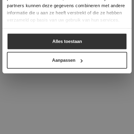
verder
partners kunnen deze gegevens combineren met andere
informatie die u aan ze heeft verstrekt of die ze hebben
ALLES ACCEPTEREN
verzameld op basis van uw gebruik van hun services.
ALLES AFWIJZEN
Alles toestaan
DETAILS WEERGEVEN
Aanpassen