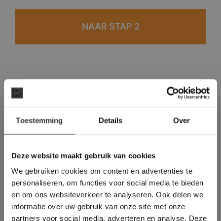
#1 in de categorie vloeren op Trustpilot
Binnen 24 uur een passende offerte
×
Legwerk vanuit het tegelzettersgilde
Toestemming
Details
Over
Deze website maakt
Meer dan 500 m2 showroom
gebruik van cookies.
Meer dan 500 m2 showtuin
This Cookie Banner was deleted and is no
Deze website maakt gebruik van cookies
longer working. Please contact the website
We gebruiken cookies om content en advertenties te
administrator.
Deze website gebruikt cookies om de
personaliseren, om functies voor social media te bieden
gebruikerservaring te verbeteren. Door
en om ons websiteverkeer te analyseren. Ook delen we
gebruik te maken van onze website geeft u
informatie over uw gebruik van onze site met onze
toestemming voor alle cookies in
partners voor social media, adverteren en analyse. Deze
overeenstemming met ons cookiebeleid.
Lees