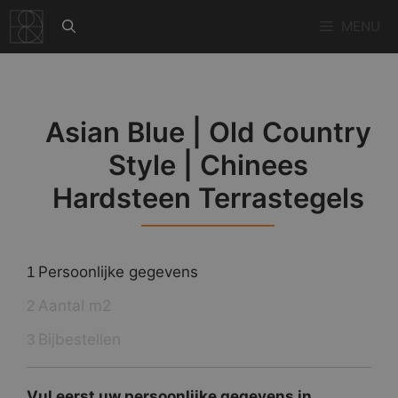
Ga
MENU
naar
de
inhoud
Asian Blue | Old Country
Style | Chinees
Hardsteen Terrastegels
Persoonlijke gegevens
1
Aantal m2
2
Bijbestellen
3
Vul eerst uw persoonlijke gegevens in