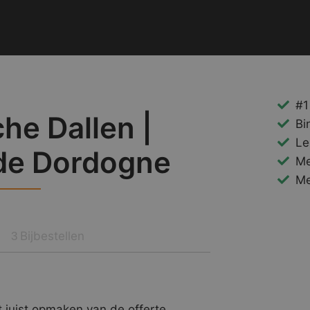
#1
he Dallen |
Bi
Le
de Dordogne
Me
Me
Bijbestellen
3
 juist opmaken van de offerte.