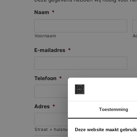
Naam
*
Voornaam
A
E-mailadres
*
Telefoon
*
Adres
*
Toestemming
This Cookie
Deze websi
Deze website maakt gebruik
Straat + huisnummer
onze websit