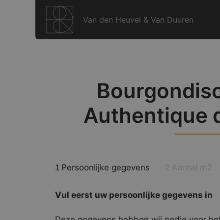
Ga
naar
Van den Heuvel & Van Duuren
de
inhoud
Bourgondisc
Authentique 
Persoonlijke gegevens
Aantal m2
1
2
Vul eerst uw persoonlijke gegevens in
Deze gegevens hebben wij nodig voor het