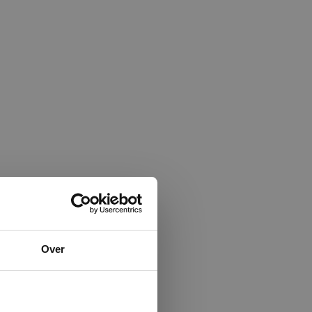
×
Over
ministrator.
e maken van
beleid.
Lees