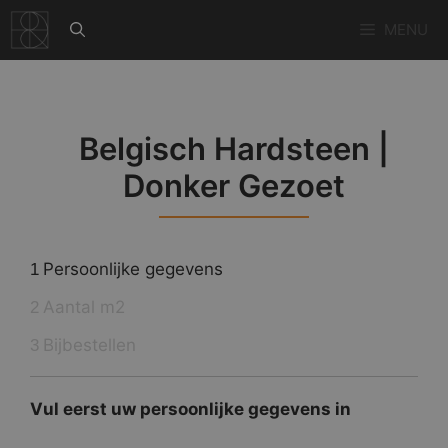
Ga
MENU
naar
de
inhoud
Belgisch Hardsteen |
Donker Gezoet
Persoonlijke gegevens
1
Aantal m2
2
Bijbestellen
3
Vul eerst uw persoonlijke gegevens in