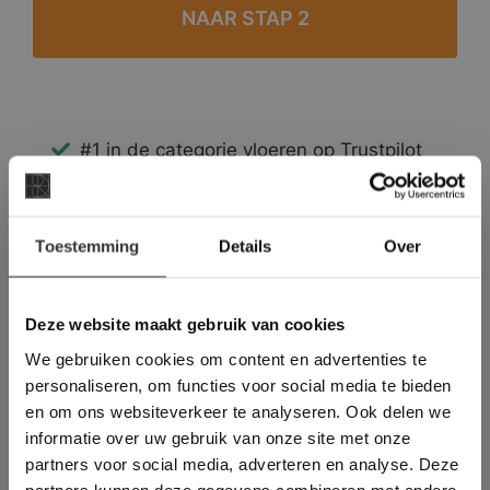
#1 in de categorie vloeren op Trustpilot
Binnen 24 uur een passende offerte
Legwerk vanuit het tegelzettersgilde
×
Meer dan 500 m2 showroom
Toestemming
Details
Over
Deze website maakt
Meer dan 500 m2 showtuin
gebruik van cookies.
This Cookie Banner was deleted and is no
Deze website maakt gebruik van cookies
longer working. Please contact the website
We gebruiken cookies om content en advertenties te
administrator.
Deze website gebruikt cookies om de
personaliseren, om functies voor social media te bieden
gebruikerservaring te verbeteren. Door
en om ons websiteverkeer te analyseren. Ook delen we
gebruik te maken van onze website geeft u
informatie over uw gebruik van onze site met onze
toestemming voor alle cookies in
partners voor social media, adverteren en analyse. Deze
overeenstemming met ons cookiebeleid.
Lees
verder
partners kunnen deze gegevens combineren met andere