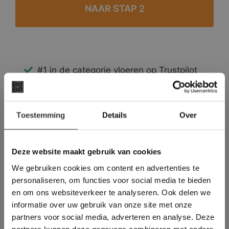
#1 in de categorie vloeren op Trustpilot
Binnen 24 uur een passende offerte
Legwerk vanuit het tegelzettersgilde
×
Meer dan 500 m2 showroom
Toestemming
Details
Over
Deze website maakt
Meer dan 500 m2 showtuin
gebruik van cookies.
This Cookie Banner was deleted and is no
Deze website maakt gebruik van cookies
longer working. Please contact the website
We gebruiken cookies om content en advertenties te
administrator.
Deze website gebruikt cookies om de
personaliseren, om functies voor social media te bieden
gebruikerservaring te verbeteren. Door
en om ons websiteverkeer te analyseren. Ook delen we
gebruik te maken van onze website geeft u
informatie over uw gebruik van onze site met onze
toestemming voor alle cookies in
partners voor social media, adverteren en analyse. Deze
overeenstemming met ons cookiebeleid.
Lees
verder
partners kunnen deze gegevens combineren met andere