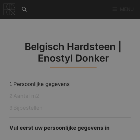
Ga
MENU
naar
de
inhoud
Belgisch Hardsteen |
Enostyl Donker
Persoonlijke gegevens
1
Aantal m2
2
Bijbestellen
3
Vul eerst uw persoonlijke gegevens in