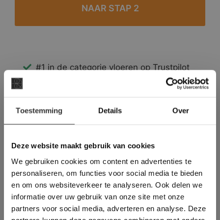
#1 in de categorie vloeren op Trustpilot
Binnen 24 uur een passende offerte
Legwerk vanuit het tegelzettersgilde
×
Meer dan 500 m2 showroom
Toestemming
Details
Over
Deze website maakt
Meer dan 500 m2 showtuin
gebruik van cookies.
This Cookie Banner was deleted and is no
Deze website maakt gebruik van cookies
longer working. Please contact the website
We gebruiken cookies om content en advertenties te
administrator.
Deze website gebruikt cookies om de
personaliseren, om functies voor social media te bieden
gebruikerservaring te verbeteren. Door
en om ons websiteverkeer te analyseren. Ook delen we
gebruik te maken van onze website geeft u
informatie over uw gebruik van onze site met onze
toestemming voor alle cookies in
partners voor social media, adverteren en analyse. Deze
overeenstemming met ons cookiebeleid.
Lees
verder
partners kunnen deze gegevens combineren met andere