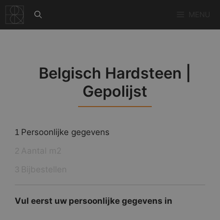
Ga
MENU
naar
de
inhoud
Belgisch Hardsteen |
Gepolijst
Persoonlijke gegevens
1
Aantal m2
2
Bijbestellen
3
Vul eerst uw persoonlijke gegevens in