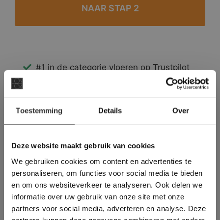
#1 in de categorie vloeren op Trustpilot
Binnen 24 uur een passende offerte
Legwerk vanuit het tegelzettersgilde
×
Meer dan 500 m2 showroom
Toestemming
Details
Over
Deze website maakt
Meer dan 500 m2 showtuin
gebruik van cookies.
This Cookie Banner was deleted and is no
Deze website maakt gebruik van cookies
longer working. Please contact the website
We gebruiken cookies om content en advertenties te
administrator.
Deze website gebruikt cookies om de
personaliseren, om functies voor social media te bieden
gebruikerservaring te verbeteren. Door
en om ons websiteverkeer te analyseren. Ook delen we
gebruik te maken van onze website geeft u
informatie over uw gebruik van onze site met onze
toestemming voor alle cookies in
partners voor social media, adverteren en analyse. Deze
overeenstemming met ons cookiebeleid.
Lees
verder
partners kunnen deze gegevens combineren met andere