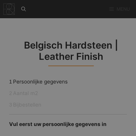
Ga
MENU
naar
de
inhoud
Belgisch Hardsteen |
Leather Finish
Persoonlijke gegevens
1
Aantal m2
2
Bijbestellen
3
Vul eerst uw persoonlijke gegevens in