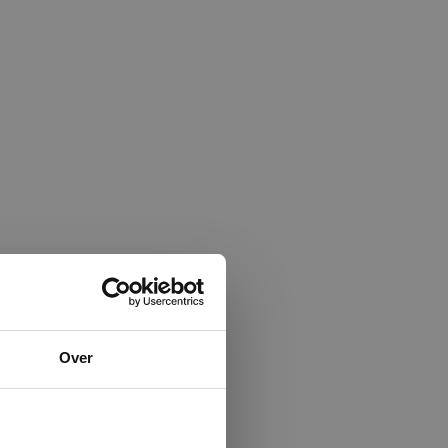
×
Over
ministrator.
e maken van
beleid.
Lees