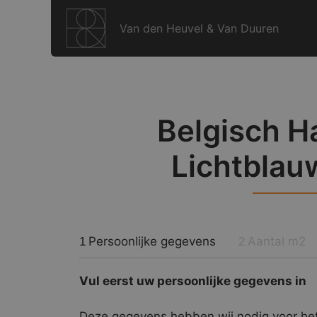
Ga
naar
Van den Heuvel & Van Duuren
de
inhoud
Belgisch H
Lichtblau
Persoonlijke gegevens
Aantal m2
1
2
Vul eerst uw persoonlijke gegevens in
Deze gegevens hebben wij nodig voor het