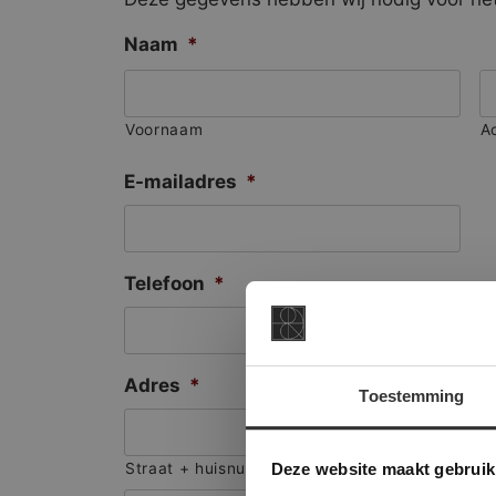
Naam
*
Voornaam
A
E-mailadres
*
Telefoon
*
Adres
*
Toestemming
This Cookie
Deze websi
Deze website maakt gebruik
Straat + huisnummer
onze websit