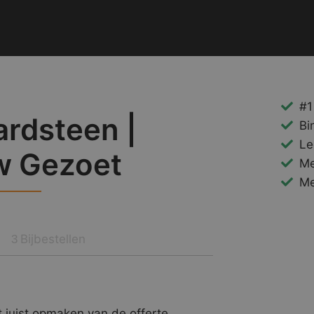
#1
ardsteen |
Bi
Le
w Gezoet
Me
Me
Bijbestellen
3
 juist opmaken van de offerte.