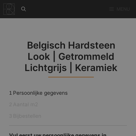
Ga
MENU
naar
de
inhoud
Belgisch Hardsteen
Look | Getrommeld
Lichtgrijs | Keramiek
Persoonlijke gegevens
1
Aantal m2
2
Bijbestellen
3
Vul eerst uw persoonlijke gegevens in