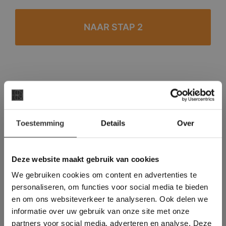
#1 in de categorie vloeren op Trustpilot
Binnen 24 uur een passende offerte
×
Legwerk vanuit het tegelzettersgilde
Toestemming
Details
Over
Deze website maakt
Meer dan 500 m2 showroom
gebruik van cookies.
Meer dan 500 m2 showtuin
This Cookie Banner was deleted and is no
Deze website maakt gebruik van cookies
longer working. Please contact the website
We gebruiken cookies om content en advertenties te
administrator.
Deze website gebruikt cookies om de
personaliseren, om functies voor social media te bieden
gebruikerservaring te verbeteren. Door
en om ons websiteverkeer te analyseren. Ook delen we
gebruik te maken van onze website geeft u
informatie over uw gebruik van onze site met onze
toestemming voor alle cookies in
partners voor social media, adverteren en analyse. Deze
overeenstemming met ons cookiebeleid.
Lees