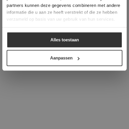
verder
partners kunnen deze gegevens combineren met andere
informatie die u aan ze heeft verstrekt of die ze hebben
ALLES ACCEPTEREN
verzameld op basis van uw gebruik van hun services.
ALLES AFWIJZEN
Alles toestaan
DETAILS WEERGEVEN
Aanpassen