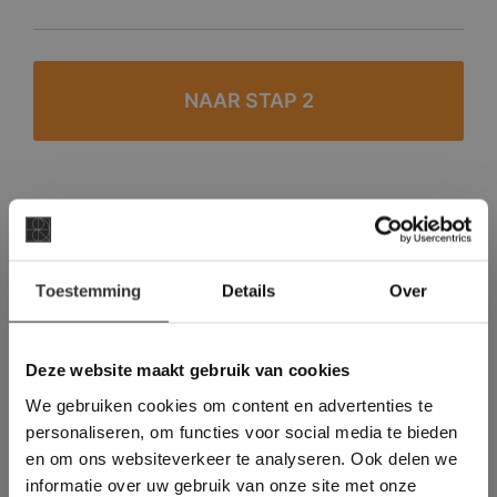
#1 in de categorie vloeren op Trustpilot
Binnen 24 uur een passende offerte
×
Toestemming
Details
Over
Legwerk vanuit het tegelzettersgilde
Deze website maakt
Meer dan 500 m2 showroom
gebruik van cookies.
Meer dan 500 m2 showtuin
This Cookie Banner was deleted and is no
Deze website maakt gebruik van cookies
longer working. Please contact the website
We gebruiken cookies om content en advertenties te
administrator.
Deze website gebruikt cookies om de
personaliseren, om functies voor social media te bieden
gebruikerservaring te verbeteren. Door
en om ons websiteverkeer te analyseren. Ook delen we
gebruik te maken van onze website geeft u
informatie over uw gebruik van onze site met onze
toestemming voor alle cookies in