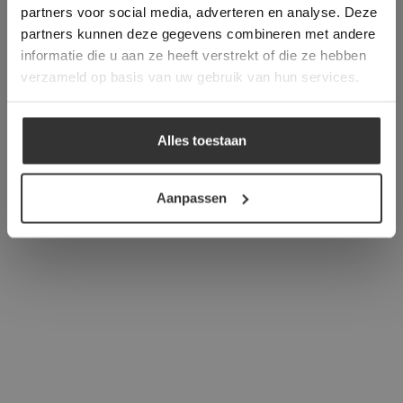
partners voor social media, adverteren en analyse. Deze
overeenstemming met ons cookiebeleid.
Lees
verder
partners kunnen deze gegevens combineren met andere
informatie die u aan ze heeft verstrekt of die ze hebben
ALLES ACCEPTEREN
verzameld op basis van uw gebruik van hun services.
ALLES AFWIJZEN
Alles toestaan
DETAILS WEERGEVEN
Aanpassen