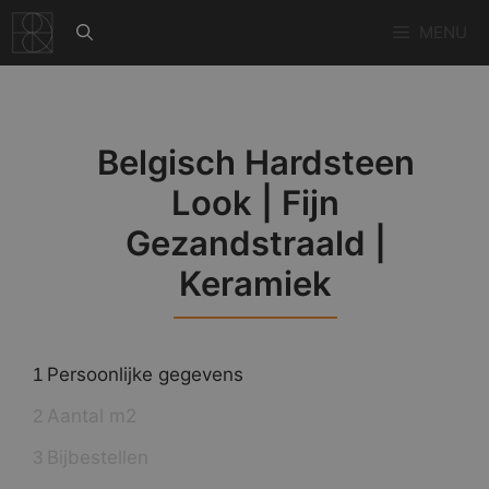
Ga
MENU
naar
de
inhoud
Belgisch Hardsteen
Look | Fijn
Gezandstraald |
Keramiek
Persoonlijke gegevens
1
Aantal m2
2
Bijbestellen
3