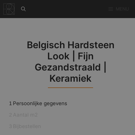
Ga
MENU
naar
de
inhoud
Belgisch Hardsteen
Look | Fijn
Gezandstraald |
Keramiek
Persoonlijke gegevens
1
Aantal m2
2
Bijbestellen
3