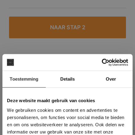
#1 in de categorie vloeren op Trustpilot
Binnen 24 uur een passende offerte
×
Toestemming
Details
Over
Legwerk vanuit het tegelzettersgilde
Deze website maakt
Meer dan 500 m2 showroom
gebruik van cookies.
Meer dan 500 m2 showtuin
This Cookie Banner was deleted and is no
Deze website maakt gebruik van cookies
longer working. Please contact the website
We gebruiken cookies om content en advertenties te
administrator.
Deze website gebruikt cookies om de
personaliseren, om functies voor social media te bieden
gebruikerservaring te verbeteren. Door
en om ons websiteverkeer te analyseren. Ook delen we
gebruik te maken van onze website geeft u
informatie over uw gebruik van onze site met onze
toestemming voor alle cookies in