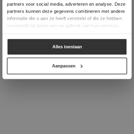
partners voor social media, adverteren en analyse. Deze
overeenstemming met ons cookiebeleid.
Lees
verder
partners kunnen deze gegevens combineren met andere
informatie die u aan ze heeft verstrekt of die ze hebben
ALLES ACCEPTEREN
verzameld op basis van uw gebruik van hun services.
ALLES AFWIJZEN
Alles toestaan
DETAILS WEERGEVEN
Aanpassen