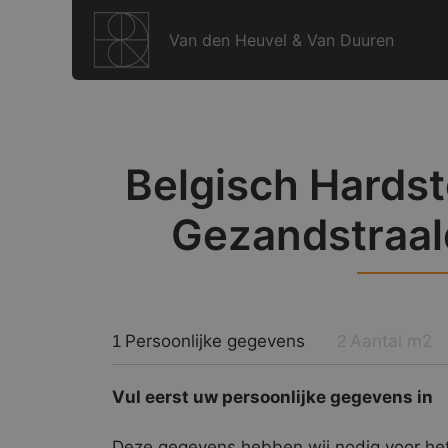
Ga
naar
Van den Heuvel & Van Duuren
de
inhoud
Belgisch Hardst
Gezandstraal
Persoonlijke gegevens
Aantal m2
1
2
Vul eerst uw persoonlijke gegevens in
Deze gegevens hebben wij nodig voor het