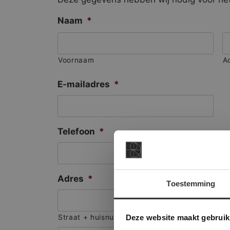
Naam
*
Voornaam
A
E-mailadres
*
Telefoon
*
Adres
*
Toestemming
This Cookie
Deze websi
Deze website maakt gebruik
Straat + huisnummer
onze websit