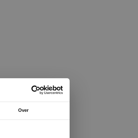
×
Over
ministrator.
e maken van
beleid.
Lees