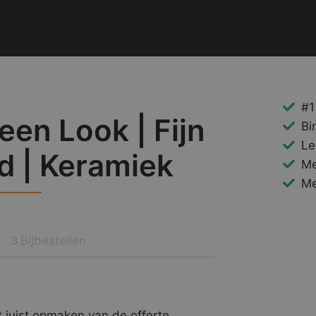
#1
een Look | Fijn
Bi
Le
d | Keramiek
Me
Me
Bijbestellen
3
 juist opmaken van de offerte.