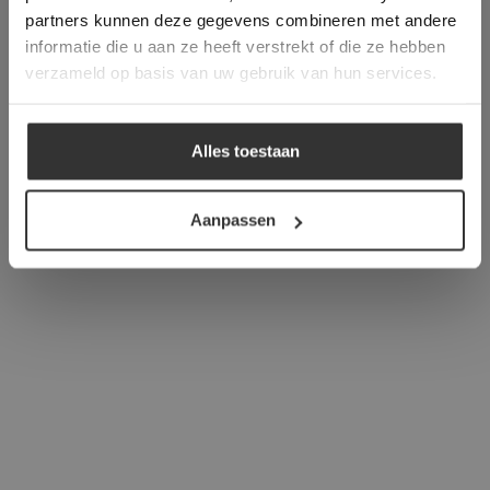
verder
partners kunnen deze gegevens combineren met andere
informatie die u aan ze heeft verstrekt of die ze hebben
ALLES ACCEPTEREN
verzameld op basis van uw gebruik van hun services.
ALLES AFWIJZEN
Alles toestaan
DETAILS WEERGEVEN
Aanpassen