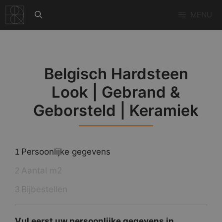
Ga
MENU
naar
de
inhoud
Belgisch Hardsteen
Look | Gebrand &
Geborsteld | Keramiek
Persoonlijke gegevens
1
Aantal m2
2
Bijbestellen
3
Vul eerst uw persoonlijke gegevens in