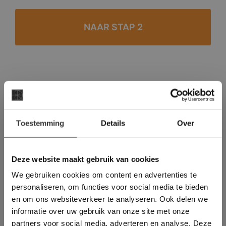
#1 in de categorie vloeren op Trustpilot
Binnen 24 uur een passende offerte
×
Legwerk vanuit het tegelzettersgilde
Toestemming
Details
Over
Deze website maakt
Meer dan 500 m2 showroom
gebruik van cookies.
Meer dan 500 m2 showtuin
This Cookie Banner was deleted and is no
Deze website maakt gebruik van cookies
longer working. Please contact the website
We gebruiken cookies om content en advertenties te
administrator.
Deze website gebruikt cookies om de
personaliseren, om functies voor social media te bieden
gebruikerservaring te verbeteren. Door
en om ons websiteverkeer te analyseren. Ook delen we
gebruik te maken van onze website geeft u
informatie over uw gebruik van onze site met onze
toestemming voor alle cookies in
partners voor social media, adverteren en analyse. Deze
overeenstemming met ons cookiebeleid.
Lees