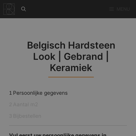
Ga
MENU
naar
de
inhoud
Belgisch Hardsteen
Look | Gebrand |
Keramiek
Persoonlijke gegevens
1
Aantal m2
2
Bijbestellen
3
Vul eerst uw persoonlijke gegevens in