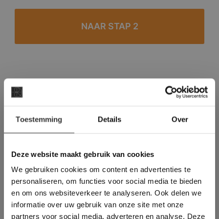
#1 in de categorie vloeren op Trustpilot
Binnen 24 uur een passende offerte
×
Legwerk vanuit het tegelzettersgilde
Toestemming
Details
Over
Deze website maakt
Meer dan 500 m2 showroom
gebruik van cookies.
Meer dan 500 m2 showtuin
This Cookie Banner was deleted and is no
Deze website maakt gebruik van cookies
longer working. Please contact the website
We gebruiken cookies om content en advertenties te
administrator.
Deze website gebruikt cookies om de
personaliseren, om functies voor social media te bieden
gebruikerservaring te verbeteren. Door
en om ons websiteverkeer te analyseren. Ook delen we
gebruik te maken van onze website geeft u
informatie over uw gebruik van onze site met onze
toestemming voor alle cookies in
partners voor social media, adverteren en analyse. Deze
overeenstemming met ons cookiebeleid.
Lees