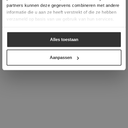
verder
partners kunnen deze gegevens combineren met andere
informatie die u aan ze heeft verstrekt of die ze hebben
ALLES ACCEPTEREN
verzameld op basis van uw gebruik van hun services.
ALLES AFWIJZEN
Alles toestaan
DETAILS WEERGEVEN
Aanpassen