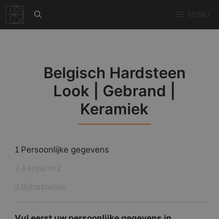
Ga
MENU
naar
de
inhoud
Belgisch Hardsteen
Look | Gebrand |
Keramiek
Persoonlijke gegevens
1
Aantal m2
2
Bijbestellen
3
Vul eerst uw persoonlijke gegevens in