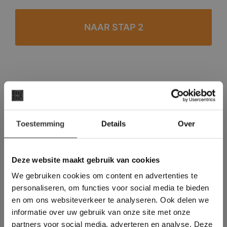
#1 in de categorie vloeren op Trustpilot
Binnen 24 uur een passende offerte
×
Legwerk vanuit het tegelzettersgilde
Toestemming
Details
Over
Deze website maakt
Meer dan 500 m2 showroom
gebruik van cookies.
Meer dan 500 m2 showtuin
This Cookie Banner was deleted and is no
Deze website maakt gebruik van cookies
longer working. Please contact the website
We gebruiken cookies om content en advertenties te
administrator.
Deze website gebruikt cookies om de
personaliseren, om functies voor social media te bieden
gebruikerservaring te verbeteren. Door
en om ons websiteverkeer te analyseren. Ook delen we
gebruik te maken van onze website geeft u
informatie over uw gebruik van onze site met onze
toestemming voor alle cookies in
partners voor social media, adverteren en analyse. Deze
overeenstemming met ons cookiebeleid.
Lees