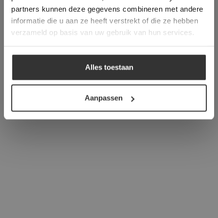
verder
partners kunnen deze gegevens combineren met andere
informatie die u aan ze heeft verstrekt of die ze hebben
ALLES ACCEPTEREN
verzameld op basis van uw gebruik van hun services.
ALLES AFWIJZEN
Alles toestaan
DETAILS WEERGEVEN
Aanpassen