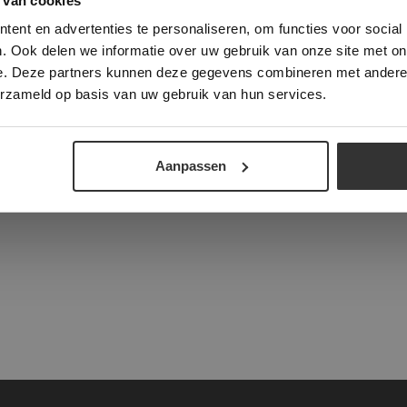
 van cookies
e geeft u toestemming voor alle cookies in overeenstemming met ons cookie
ent en advertenties te personaliseren, om functies voor social
verder
. Ook delen we informatie over uw gebruik van onze site met on
e. Deze partners kunnen deze gegevens combineren met andere i
ALLES ACCEPTEREN
ALLES AFWIJZEN
tad
erzameld op basis van uw gebruik van hun services.
DETAILS WEERGEVEN
Aanpassen