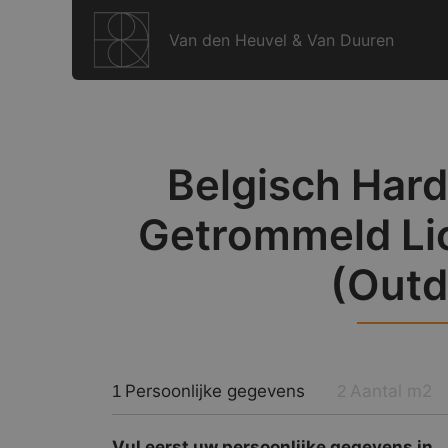
Ga
naar
Van den Heuvel & Van Duuren
de
inhoud
Belgisch Hard
Getrommeld Lic
(Outd
Persoonlijke gegevens
Aantal m2
1
2
Vul eerst uw persoonlijke gegevens in