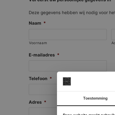
Deze gegevens hebben wij nodig voor het
Naam
*
Voornaam
A
E-mailadres
*
Telefoon
*
Toestemming
Adres
*
This Cookie
Deze websi