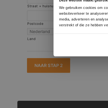
Deze website maakt gebruik
onze websit
Straat + huisnummer
We gebruiken cookies om cont
websiteverkeer te analyseren
media, adverteren en analys
Postcode
S
verstrekt of die ze hebben v
Land