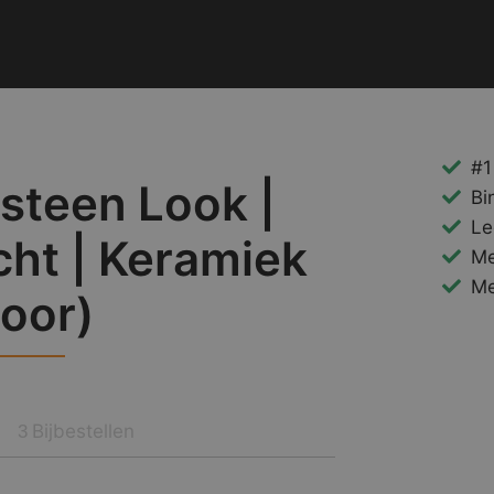
#1
steen Look |
Bi
Le
ht | Keramiek
Me
Me
oor)
Bijbestellen
3