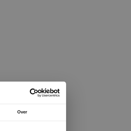
×
Over
ministrator.
e maken van