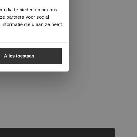
beleid.
Lees
 media te bieden en om ons
ze partners voor social
nformatie die u aan ze heeft
Alles toestaan