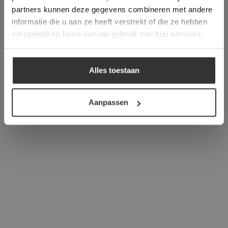
verder
partners kunnen deze gegevens combineren met andere
informatie die u aan ze heeft verstrekt of die ze hebben
ALLES ACCEPTEREN
verzameld op basis van uw gebruik van hun services.
ALLES AFWIJZEN
Alles toestaan
DETAILS WEERGEVEN
Aanpassen