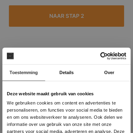
#1 in de categorie vloeren op Trustpilot
Binnen 24 uur een passende offerte
×
Legwerk vanuit het tegelzettersgilde
Toestemming
Details
Over
Deze website maakt
Meer dan 500 m2 showroom
gebruik van cookies.
Meer dan 500 m2 showtuin
This Cookie Banner was deleted and is no
Deze website maakt gebruik van cookies
longer working. Please contact the website
We gebruiken cookies om content en advertenties te
administrator.
Deze website gebruikt cookies om de
personaliseren, om functies voor social media te bieden
gebruikerservaring te verbeteren. Door
en om ons websiteverkeer te analyseren. Ook delen we
gebruik te maken van onze website geeft u
informatie over uw gebruik van onze site met onze
toestemming voor alle cookies in
partners voor social media, adverteren en analyse. Deze
overeenstemming met ons cookiebeleid.
Lees