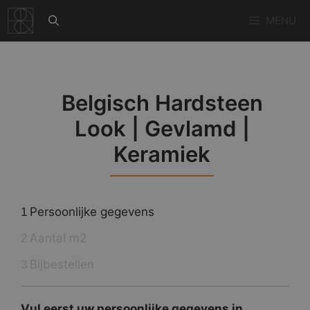
Ga
MENU
naar
de
inhoud
Belgisch Hardsteen
Look | Gevlamd |
Keramiek
Persoonlijke gegevens
1
Aantal m2
2
Bijbestellen
3
Vul eerst uw persoonlijke gegevens in