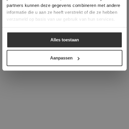
verder
partners kunnen deze gegevens combineren met andere
informatie die u aan ze heeft verstrekt of die ze hebben
ALLES ACCEPTEREN
verzameld op basis van uw gebruik van hun services.
ALLES AFWIJZEN
Alles toestaan
DETAILS WEERGEVEN
Aanpassen