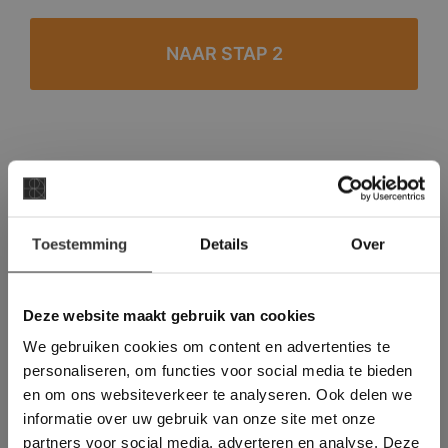
#1 in de categorie vloeren op Trustpilot
Binnen 24 uur een passende offerte
×
Legwerk vanuit het tegelzettersgilde
Toestemming
Details
Over
Deze website maakt
Meer dan 500 m2 showroom
gebruik van cookies.
Meer dan 500 m2 showtuin
This Cookie Banner was deleted and is no
Deze website maakt gebruik van cookies
longer working. Please contact the website
We gebruiken cookies om content en advertenties te
administrator.
Deze website gebruikt cookies om de
personaliseren, om functies voor social media te bieden
gebruikerservaring te verbeteren. Door
en om ons websiteverkeer te analyseren. Ook delen we
gebruik te maken van onze website geeft u
informatie over uw gebruik van onze site met onze
toestemming voor alle cookies in
partners voor social media, adverteren en analyse. Deze
overeenstemming met ons cookiebeleid.
Lees