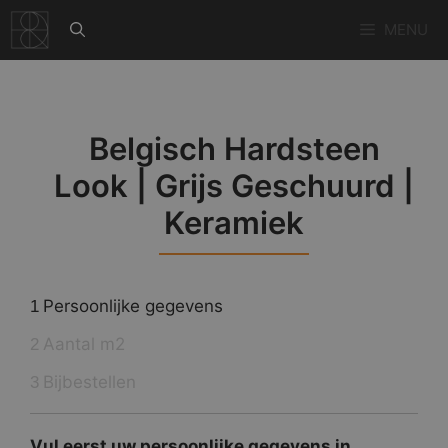
Ga
MENU
naar
de
inhoud
Belgisch Hardsteen
Look | Grijs Geschuurd |
Keramiek
Persoonlijke gegevens
1
Aantal m2
2
Bijbestellen
3
Vul eerst uw persoonlijke gegevens in