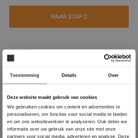
#1 in de categorie vloeren op Trustpilot
Binnen 24 uur een passende offerte
×
Legwerk vanuit het tegelzettersgilde
Toestemming
Details
Over
Deze website maakt
Meer dan 500 m2 showroom
gebruik van cookies.
Meer dan 500 m2 showtuin
This Cookie Banner was deleted and is no
Deze website maakt gebruik van cookies
longer working. Please contact the website
We gebruiken cookies om content en advertenties te
administrator.
Deze website gebruikt cookies om de
personaliseren, om functies voor social media te bieden
gebruikerservaring te verbeteren. Door
en om ons websiteverkeer te analyseren. Ook delen we
gebruik te maken van onze website geeft u
informatie over uw gebruik van onze site met onze
toestemming voor alle cookies in
partners voor social media, adverteren en analyse. Deze
overeenstemming met ons cookiebeleid.
Lees