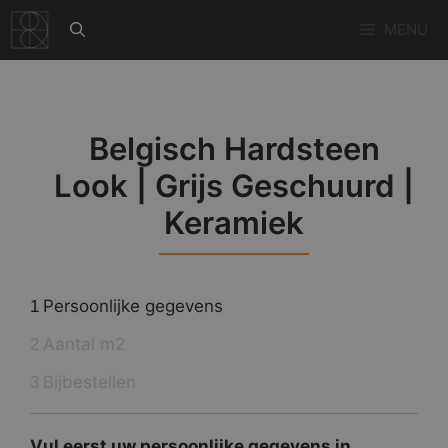
Ga
MENU
naar
de
inhoud
Belgisch Hardsteen
Look | Grijs Geschuurd |
Keramiek
Persoonlijke gegevens
1
Aantal m2
2
Bijbestellen
3
Vul eerst uw persoonlijke gegevens in