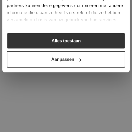
verder
partners kunnen deze gegevens combineren met andere
informatie die u aan ze heeft verstrekt of die ze hebben
ALLES ACCEPTEREN
verzameld op basis van uw gebruik van hun services.
ALLES AFWIJZEN
Alles toestaan
DETAILS WEERGEVEN
Aanpassen