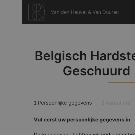
Ga
naar
Van den Heuvel & Van Duuren
de
inhoud
Belgisch Hardste
Geschuurd 
Persoonlijke gegevens
Aantal m2
1
2
Vul eerst uw persoonlijke gegevens in
Deze gegevens hebben wij nodig voor het