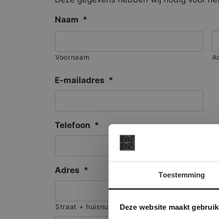
Naam
*
Voornaam
A
E-mailadres
*
Telefoon
*
Adres
*
Toestemming
This Cookie
Deze websi
Deze website maakt gebruik
Straat + huisnummer
onze websit