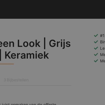
#1
en Look | Grijs
Bi
Le
| Keramiek
Me
Me
Bijbestellen
3
 juist opmaken van de offerte.