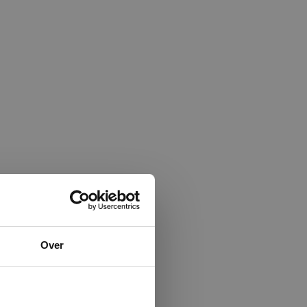
×
Over
ministrator.
e maken van
beleid.
Lees