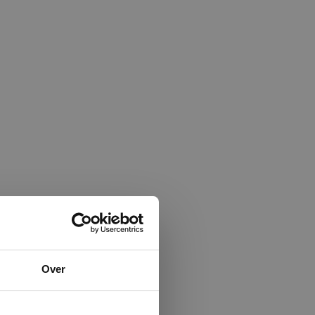
×
Over
ministrator.
e maken van