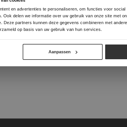
 van cookies
e geeft u toestemming voor alle cookies in overeenstemming met ons cookie
ent en advertenties te personaliseren, om functies voor social
verder
. Ook delen we informatie over uw gebruik van onze site met on
e. Deze partners kunnen deze gegevens combineren met andere i
ALLES ACCEPTEREN
ALLES AFWIJZEN
tad
erzameld op basis van uw gebruik van hun services.
DETAILS WEERGEVEN
Aanpassen