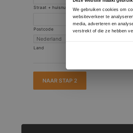
Deze website maakt gebruik
onze websit
Straat + huisnummer
We gebruiken cookies om cont
websiteverkeer te analyseren
media, adverteren en analys
Postcode
S
verstrekt of die ze hebben v
Land