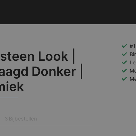
#1
steen Look |
Bi
Le
agd Donker |
Me
Me
miek
Bijbestellen
3