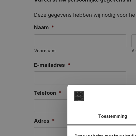
Deze gegevens hebben wij nodig voor het
Naam
*
Voornaam
A
E-mailadres
*
Telefoon
*
Toestemming
Adres
*
This Cookie
Deze websi