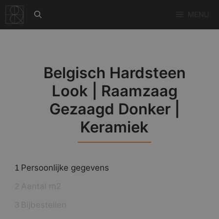
Ga
MENU
naar
de
inhoud
Belgisch Hardsteen
Look | Raamzaag
Gezaagd Donker |
Keramiek
Persoonlijke gegevens
1
Aantal m2
2
Bijbestellen
3