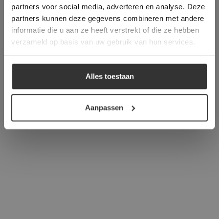
partners voor social media, adverteren en analyse. Deze
overeenstemming met ons cookiebeleid.
Lees
verder
partners kunnen deze gegevens combineren met andere
informatie die u aan ze heeft verstrekt of die ze hebben
ALLES ACCEPTEREN
verzameld op basis van uw gebruik van hun services.
ALLES AFWIJZEN
Alles toestaan
DETAILS WEERGEVEN
Aanpassen