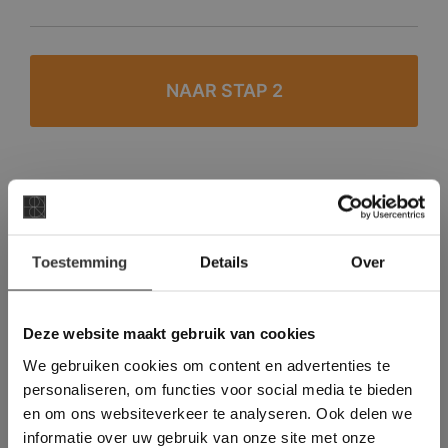
#1 in de categorie vloeren op Trustpilot
Binnen 24 uur een passende offerte
×
Toestemming
Details
Over
Legwerk vanuit het tegelzettersgilde
Deze website maakt
Meer dan 500 m2 showroom
gebruik van cookies.
Meer dan 500 m2 showtuin
This Cookie Banner was deleted and is no
Deze website maakt gebruik van cookies
longer working. Please contact the website
We gebruiken cookies om content en advertenties te
administrator.
Deze website gebruikt cookies om de
personaliseren, om functies voor social media te bieden
gebruikerservaring te verbeteren. Door
en om ons websiteverkeer te analyseren. Ook delen we
gebruik te maken van onze website geeft u
informatie over uw gebruik van onze site met onze
toestemming voor alle cookies in