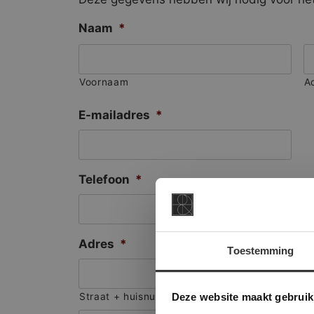
Naam
*
Voornaam
A
E-mailadres
*
Telefoon
*
Adres
*
Toestemming
This Cookie
Deze websi
Deze website maakt gebruik
Straat + huisnummer
onze websit