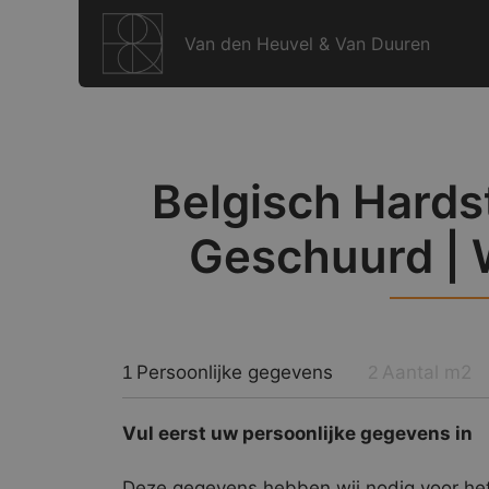
Ga
naar
Van den Heuvel & Van Duuren
de
inhoud
Belgisch Hardst
Geschuurd | 
Persoonlijke gegevens
Aantal m2
1
2
Vul eerst uw persoonlijke gegevens in
Deze gegevens hebben wij nodig voor het