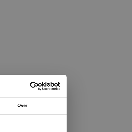
×
Over
ministrator.
e maken van
beleid.
Lees