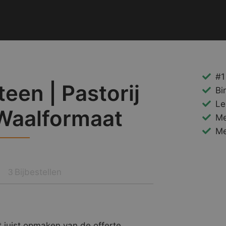
#1
een | Pastorij
Bi
Le
Waalformaat
Me
Me
Bijbestellen
3
 juist opmaken van de offerte.