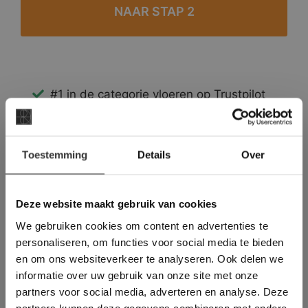
#1 in de categorie vloeren op Trustpilot
Binnen 24 uur een passende offerte
Legwerk vanuit het tegelzettersgilde
×
Meer dan 500 m2 showroom
Toestemming
Details
Over
Deze website maakt
Meer dan 500 m2 showtuin
gebruik van cookies.
This Cookie Banner was deleted and is no
Deze website maakt gebruik van cookies
longer working. Please contact the website
We gebruiken cookies om content en advertenties te
administrator.
Deze website gebruikt cookies om de
personaliseren, om functies voor social media te bieden
gebruikerservaring te verbeteren. Door
en om ons websiteverkeer te analyseren. Ook delen we
gebruik te maken van onze website geeft u
informatie over uw gebruik van onze site met onze
toestemming voor alle cookies in
partners voor social media, adverteren en analyse. Deze
overeenstemming met ons cookiebeleid.
Lees
verder
partners kunnen deze gegevens combineren met andere