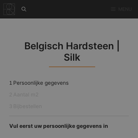
Ga
MENU
naar
de
inhoud
Belgisch Hardsteen |
Silk
Persoonlijke gegevens
1
Aantal m2
2
Bijbestellen
3
Vul eerst uw persoonlijke gegevens in