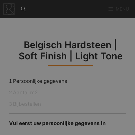
Ga
MENU
naar
de
inhoud
Belgisch Hardsteen |
Soft Finish | Light Tone
Persoonlijke gegevens
1
Aantal m2
2
Bijbestellen
3
Vul eerst uw persoonlijke gegevens in