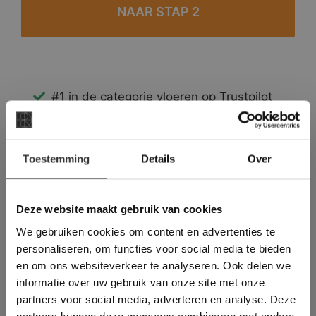
#1 in de categorie vloeren op Trustpilot
Binnen 24 uur een passende offerte
Legwerk vanuit het tegelzettersgilde
×
Meer dan 500 m2 showroom
Toestemming
Details
Over
Deze website maakt
Meer dan 500 m2 showtuin
gebruik van cookies.
This Cookie Banner was deleted and is no
Deze website maakt gebruik van cookies
longer working. Please contact the website
We gebruiken cookies om content en advertenties te
administrator.
Deze website gebruikt cookies om de
personaliseren, om functies voor social media te bieden
gebruikerservaring te verbeteren. Door
en om ons websiteverkeer te analyseren. Ook delen we
gebruik te maken van onze website geeft u
informatie over uw gebruik van onze site met onze
toestemming voor alle cookies in
partners voor social media, adverteren en analyse. Deze
overeenstemming met ons cookiebeleid.
Lees
verder
partners kunnen deze gegevens combineren met andere