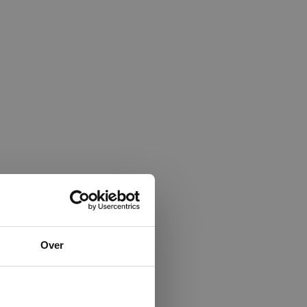
×
Over
ministrator.
e maken van
beleid.
Lees