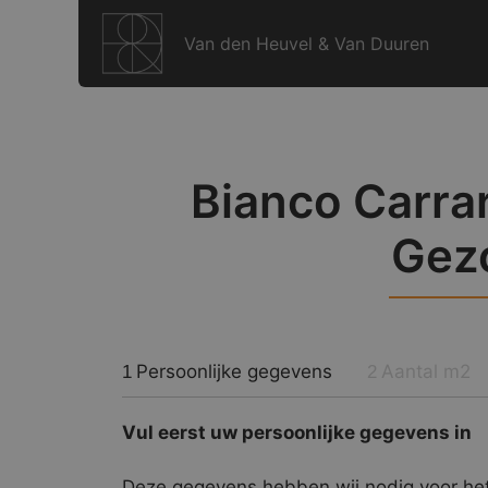
Ga
naar
Van den Heuvel & Van Duuren
de
inhoud
Bianco Carrar
Gez
Persoonlijke gegevens
Aantal m2
1
2
Vul eerst uw persoonlijke gegevens in
Deze gegevens hebben wij nodig voor het