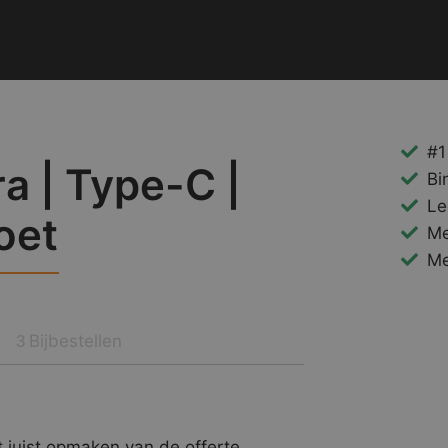
#1
a | Type-C |
Bi
Le
oet
Me
Me
Bijbestellen
3
 juist opmaken van de offerte.