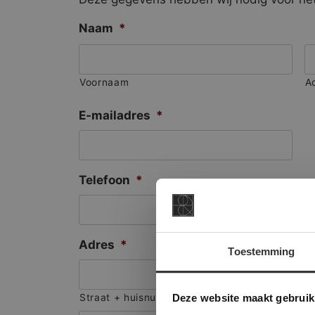
Naam
*
Voornaam
A
E-mailadres
*
Telefoon
*
Adres
*
Toestemming
This Cookie
Deze websi
Deze website maakt gebruik
Straat + huisnummer
onze websit