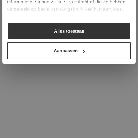
informatie die u aan ze heeft verstrekt of die ze hebben
ALLES ACCEPTEREN
verzameld op basis van uw gebruik van hun services.
ALLES AFWIJZEN
Alles toestaan
DETAILS WEERGEVEN
Aanpassen