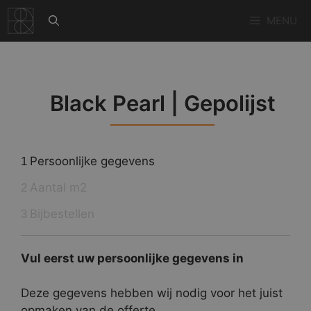
Ga
MENU
naar
de
inhoud
Black Pearl | Gepolijst
Persoonlijke gegevens
1
Aantal m2
2
Bijbestellen
3
Vul eerst uw persoonlijke gegevens in
Deze gegevens hebben wij nodig voor het juist
opmaken van de offerte.