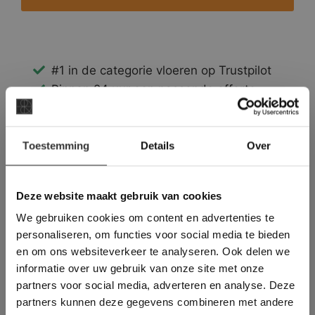
#1 in de categorie vloeren op Trustpilot
Binnen 24 uur een passende offerte
Legwerk vanuit het tegelzettersgilde
Meer dan 500 m2 showroom
×
Toestemming
Meer dan 500 m2 showtuin
Details
Over
Deze website maakt
gebruik van cookies.
This Cookie Banner was deleted and is no
Deze website maakt gebruik van cookies
longer working. Please contact the website
We gebruiken cookies om content en advertenties te
administrator.
Deze website gebruikt cookies om de
personaliseren, om functies voor social media te bieden
gebruikerservaring te verbeteren. Door
en om ons websiteverkeer te analyseren. Ook delen we
gebruik te maken van onze website geeft u
informatie over uw gebruik van onze site met onze
toestemming voor alle cookies in
partners voor social media, adverteren en analyse. Deze
overeenstemming met ons cookiebeleid.
Lees
verder
partners kunnen deze gegevens combineren met andere