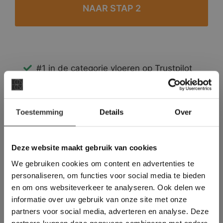
#1 in de categorie vloeren op Trustpilot
Binnen 24 uur een passende offerte
Legwerk vanuit het tegelzettersgilde
×
Meer dan 500 m2 showroom
Toestemming
Details
Over
Deze website maakt
Meer dan 500 m2 showtuin
gebruik van cookies.
This Cookie Banner was deleted and is no
Deze website maakt gebruik van cookies
longer working. Please contact the website
We gebruiken cookies om content en advertenties te
administrator.
Deze website gebruikt cookies om de
personaliseren, om functies voor social media te bieden
gebruikerservaring te verbeteren. Door
en om ons websiteverkeer te analyseren. Ook delen we
gebruik te maken van onze website geeft u
informatie over uw gebruik van onze site met onze
toestemming voor alle cookies in
partners voor social media, adverteren en analyse. Deze
overeenstemming met ons cookiebeleid.
Lees
verder
partners kunnen deze gegevens combineren met andere