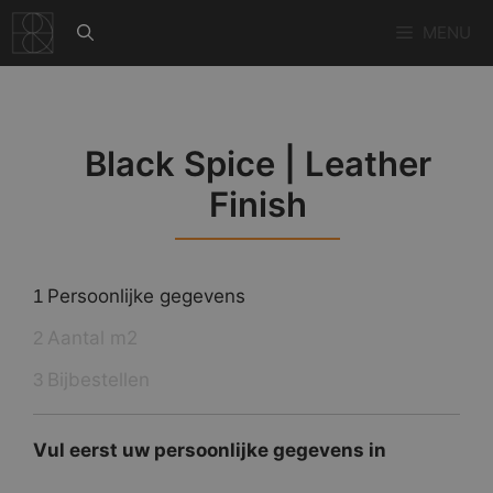
Ga
MENU
naar
de
inhoud
Black Spice | Leather
Finish
Persoonlijke gegevens
1
Aantal m2
2
Bijbestellen
3
Vul eerst uw persoonlijke gegevens in