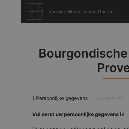
Ga
naar
Van den Heuvel & Van Duuren
de
inhoud
Bourgondische 
Prov
Persoonlijke gegevens
Aantal m2
1
2
Vul eerst uw persoonlijke gegevens in
Deze gegevens hebben wij nodig voor het