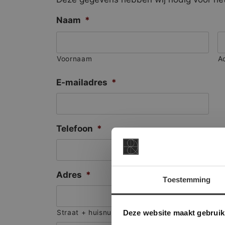
Naam
*
Voornaam
A
E-mailadres
*
Telefoon
*
Adres
*
Toestemming
This Cookie
Deze websi
Deze website maakt gebruik
Straat + huisnummer
onze websit