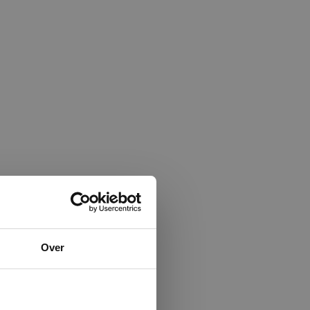
×
Over
ministrator.
e maken van
beleid.
Lees