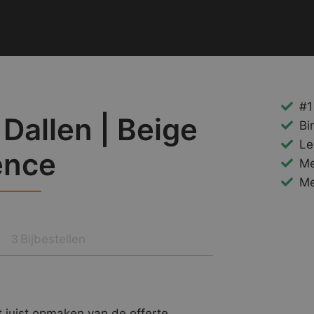
#1
Dallen | Beige
Bi
Le
ence
Me
Me
Bijbestellen
3
 juist opmaken van de offerte.