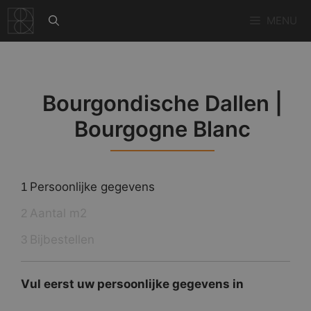
Ga
MENU
naar
de
inhoud
Bourgondische Dallen |
Bourgogne Blanc
Persoonlijke gegevens
1
Aantal m2
2
Bijbestellen
3
Vul eerst uw persoonlijke gegevens in