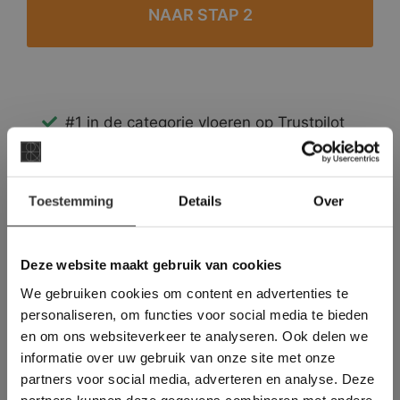
#1 in de categorie vloeren op Trustpilot
Binnen 24 uur een passende offerte
Legwerk vanuit het tegelzettersgilde
×
Meer dan 500 m2 showroom
Toestemming
Details
Over
Deze website maakt
Meer dan 500 m2 showtuin
gebruik van cookies.
This Cookie Banner was deleted and is no
Deze website maakt gebruik van cookies
longer working. Please contact the website
We gebruiken cookies om content en advertenties te
administrator.
Deze website gebruikt cookies om de
personaliseren, om functies voor social media te bieden
gebruikerservaring te verbeteren. Door
en om ons websiteverkeer te analyseren. Ook delen we
gebruik te maken van onze website geeft u
informatie over uw gebruik van onze site met onze
toestemming voor alle cookies in
partners voor social media, adverteren en analyse. Deze
overeenstemming met ons cookiebeleid.
Lees
verder
partners kunnen deze gegevens combineren met andere