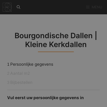
Ga
MENU
naar
de
inhoud
Bourgondische Dallen |
Kleine Kerkdallen
Persoonlijke gegevens
1
Aantal m2
2
Bijbestellen
3
Vul eerst uw persoonlijke gegevens in