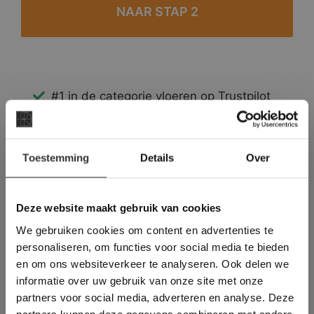
#1 in de categorie vloeren op Trustpilot
Binnen 24 uur een passende offerte
Legwerk vanuit het tegelzettersgilde
×
Meer dan 500 m2 showroom
Toestemming
Details
Over
Deze website maakt
Meer dan 500 m2 showtuin
gebruik van cookies.
This Cookie Banner was deleted and is no
Deze website maakt gebruik van cookies
longer working. Please contact the website
We gebruiken cookies om content en advertenties te
administrator.
Deze website gebruikt cookies om de
personaliseren, om functies voor social media te bieden
gebruikerservaring te verbeteren. Door
en om ons websiteverkeer te analyseren. Ook delen we
gebruik te maken van onze website geeft u
informatie over uw gebruik van onze site met onze
toestemming voor alle cookies in
partners voor social media, adverteren en analyse. Deze
overeenstemming met ons cookiebeleid.
Lees
verder
partners kunnen deze gegevens combineren met andere