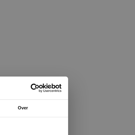
×
Over
ministrator.
e maken van
beleid.
Lees