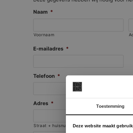
Naam
*
Voornaam
A
E-mailadres
*
Telefoon
*
Adres
*
Toestemming
This Cookie
Deze websi
Deze website maakt gebruik
Straat + huisnummer
onze websit