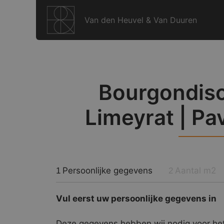
Ga
naar
Van den Heuvel & Van Duuren
de
inhoud
Bourgondisc
Limeyrat | Pa
Persoonlijke gegevens
Aantal m2
1
2
Vul eerst uw persoonlijke gegevens in
Deze gegevens hebben wij nodig voor het