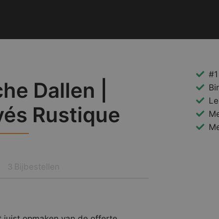
#1
he Dallen |
Bi
Le
vés Rustique
Me
Me
Bijbestellen
3
 juist opmaken van de offerte.