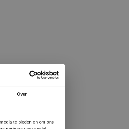
×
Over
ministrator.
e maken van
beleid.
Lees
 media te bieden en om ons
ze partners voor social