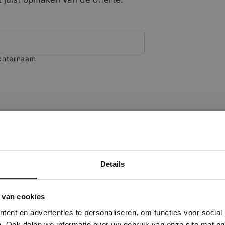
chternaam
Details
Deze website maakt gebruik van cookies.
 Banner was deleted and is no longer working. Please contact the website ad
te gebruikt cookies om de gebruikerservaring te verbeteren. Door gebruik t
 van cookies
e geeft u toestemming voor alle cookies in overeenstemming met ons cookie
ent en advertenties te personaliseren, om functies voor social
verder
. Ook delen we informatie over uw gebruik van onze site met on