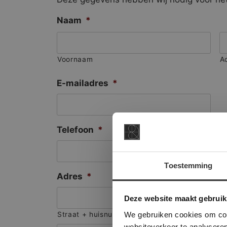
Naam
*
Voornaam
A
E-mailadres
*
Telefoon
*
Toestemming
Adres
*
This Cookie
Deze websi
Deze website maakt gebruik
onze websit
We gebruiken cookies om cont
Straat + huisnummer
websiteverkeer te analyseren