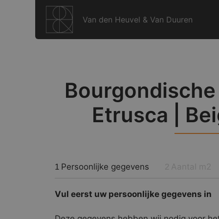
Ga
naar
Van den Heuvel & Van Duuren
de
inhoud
Bourgondische D
Etrusca | Be
Persoonlijke gegevens
Aantal m2
1
2
Vul eerst uw persoonlijke gegevens in
Deze gegevens hebben wij nodig voor het