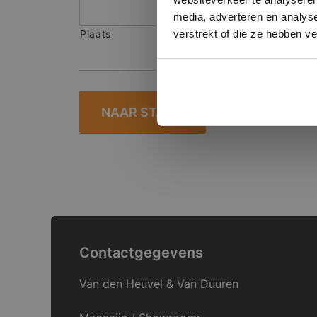
media, adverteren en analys
L
verstrekt of die ze hebben v
Plaats
Contactgegevens
Van den Heuvel & Van Duuren