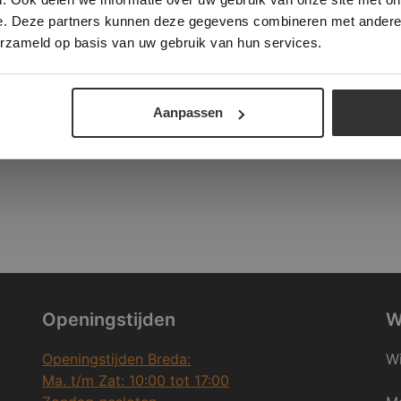
e. Deze partners kunnen deze gegevens combineren met andere i
ALLES ACCEPTEREN
ALLES AFWIJZEN
and
erzameld op basis van uw gebruik van hun services.
DETAILS WEERGEVEN
Aanpassen
Openingstijden
W
Openingstijden Breda:
Wi
Ma. t/m Zat: 10:00 tot 17:00