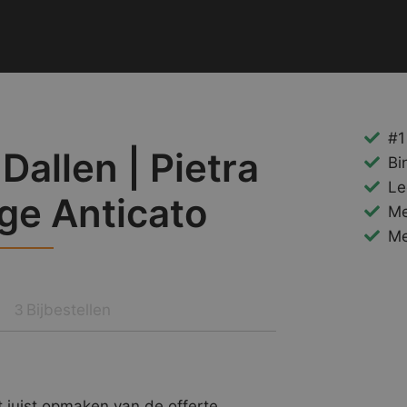
#1
allen | Pietra
Bi
Le
ige Anticato
Me
Me
Bijbestellen
3
 juist opmaken van de offerte.