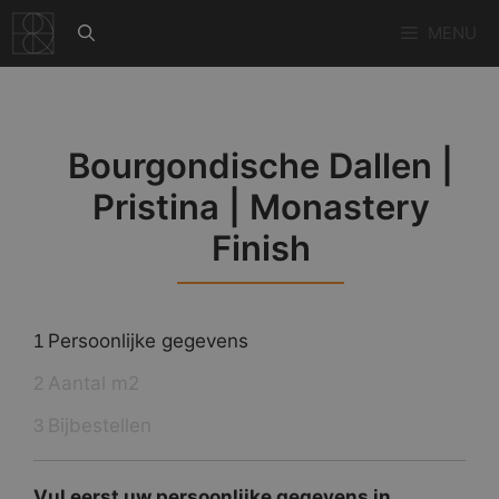
Ga
MENU
naar
de
inhoud
Bourgondische Dallen |
Pristina | Monastery
Finish
Persoonlijke gegevens
1
Aantal m2
2
Bijbestellen
3
Vul eerst uw persoonlijke gegevens in