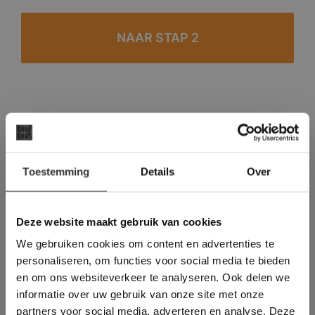
#1 in de categorie vloeren op Trustpilot
Binnen 24 uur een passende offerte
×
Legwerk vanuit het tegelzettersgilde
Toestemming
Details
Over
Deze website maakt
Meer dan 500 m2 showroom
gebruik van cookies.
Meer dan 500 m2 showtuin
This Cookie Banner was deleted and is no
Deze website maakt gebruik van cookies
longer working. Please contact the website
We gebruiken cookies om content en advertenties te
administrator.
Deze website gebruikt cookies om de
personaliseren, om functies voor social media te bieden
gebruikerservaring te verbeteren. Door
en om ons websiteverkeer te analyseren. Ook delen we
gebruik te maken van onze website geeft u
informatie over uw gebruik van onze site met onze
toestemming voor alle cookies in
partners voor social media, adverteren en analyse. Deze
overeenstemming met ons cookiebeleid.
Lees