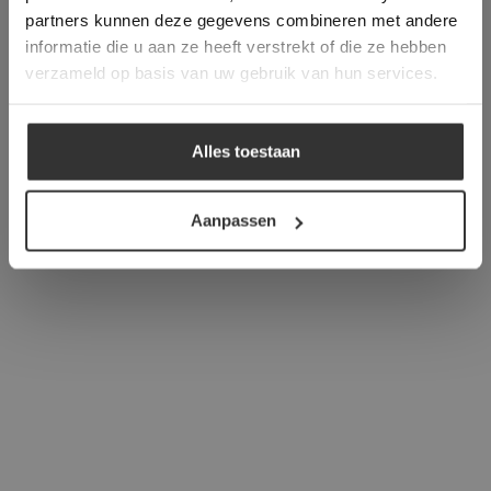
verder
partners kunnen deze gegevens combineren met andere
informatie die u aan ze heeft verstrekt of die ze hebben
ALLES ACCEPTEREN
verzameld op basis van uw gebruik van hun services.
ALLES AFWIJZEN
Alles toestaan
DETAILS WEERGEVEN
Aanpassen