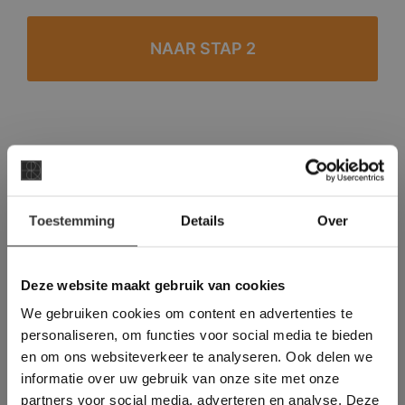
#1 in de categorie vloeren op Trustpilot
Binnen 24 uur een passende offerte
×
Legwerk vanuit het tegelzettersgilde
Toestemming
Details
Over
Deze website maakt
Meer dan 500 m2 showroom
gebruik van cookies.
Meer dan 500 m2 showtuin
This Cookie Banner was deleted and is no
Deze website maakt gebruik van cookies
longer working. Please contact the website
We gebruiken cookies om content en advertenties te
administrator.
Deze website gebruikt cookies om de
personaliseren, om functies voor social media te bieden
gebruikerservaring te verbeteren. Door
en om ons websiteverkeer te analyseren. Ook delen we
gebruik te maken van onze website geeft u
informatie over uw gebruik van onze site met onze
toestemming voor alle cookies in
partners voor social media, adverteren en analyse. Deze
overeenstemming met ons cookiebeleid.
Lees