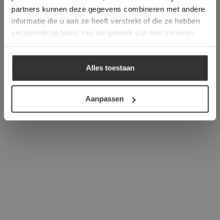
verder
partners kunnen deze gegevens combineren met andere
informatie die u aan ze heeft verstrekt of die ze hebben
ALLES ACCEPTEREN
verzameld op basis van uw gebruik van hun services.
ALLES AFWIJZEN
Alles toestaan
DETAILS WEERGEVEN
Aanpassen