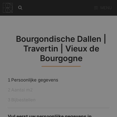
Ga
MENU
naar
de
inhoud
Bourgondische Dallen |
Travertin | Vieux de
Bourgogne
Persoonlijke gegevens
1
Aantal m2
2
Bijbestellen
3
Vul eerst uw persoonlijke gegevens in