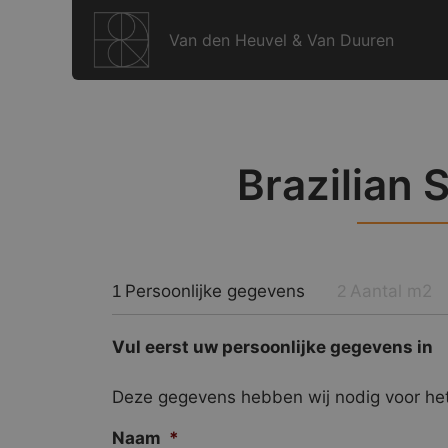
Ga
naar
Van den Heuvel & Van Duuren
de
inhoud
Brazilian S
Persoonlijke gegevens
Aantal m2
1
2
Vul eerst uw persoonlijke gegevens in
Deze gegevens hebben wij nodig voor het
Naam
*