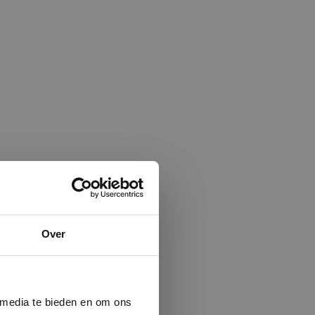
×
Over
ministrator.
e maken van
beleid.
Lees
 media te bieden en om ons