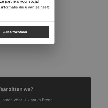
ze partners voor social
nformatie die u aan ze heeft
Alles toestaan
aar zitten we?
j staan voor U klaar in Breda