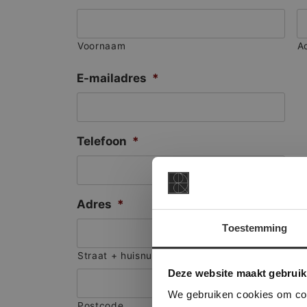
Voornaam
A
E-mailadres
*
Telefoon
*
Adres
*
Toestemming
This Cookie
Straat + huisnummer
Deze websi
Deze website maakt gebruik
onze websit
We gebruiken cookies om cont
Postcode
S