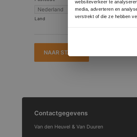
websiteverkeer te analyseren
media, adverteren en analys
verstrekt of die ze hebben v
Land
Contactgegevens
Van den Heuvel & Van Duuren