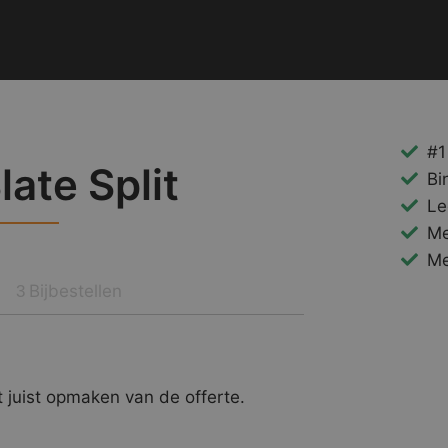
#1
late Split
Bi
Le
Me
Me
Bijbestellen
3
 juist opmaken van de offerte.