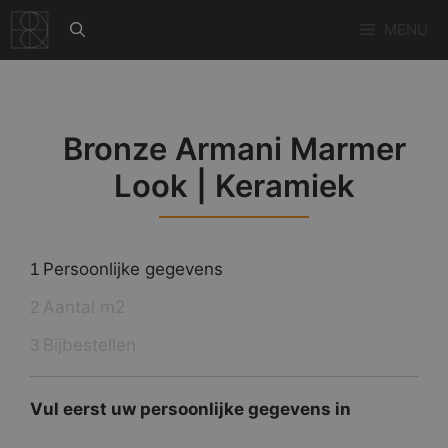
Ga
MENU
naar
de
inhoud
Bronze Armani Marmer
Look | Keramiek
Persoonlijke gegevens
1
Aantal m2
2
Bijbestellen
3
Vul eerst uw persoonlijke gegevens in