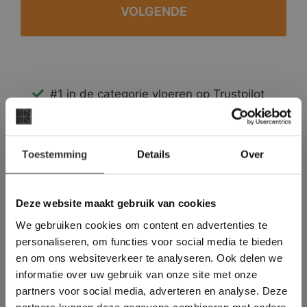
#1 in de categorie vloeren op Trustpilot
Binnen 24 uur een passende offerte
Legwerk vanuit het tegelzettersgilde
×
Meer dan 500 m2 showroom
Toestemming
Details
Over
Deze website maakt
Meer dan 500 m2 showtuin
gebruik van cookies.
This Cookie Banner was deleted and is no
Deze website maakt gebruik van cookies
longer working. Please contact the website
We gebruiken cookies om content en advertenties te
administrator.
Deze website gebruikt cookies om de
personaliseren, om functies voor social media te bieden
gebruikerservaring te verbeteren. Door
en om ons websiteverkeer te analyseren. Ook delen we
gebruik te maken van onze website geeft u
informatie over uw gebruik van onze site met onze
toestemming voor alle cookies in
partners voor social media, adverteren en analyse. Deze
overeenstemming met ons cookiebeleid.
Lees
verder
partners kunnen deze gegevens combineren met andere