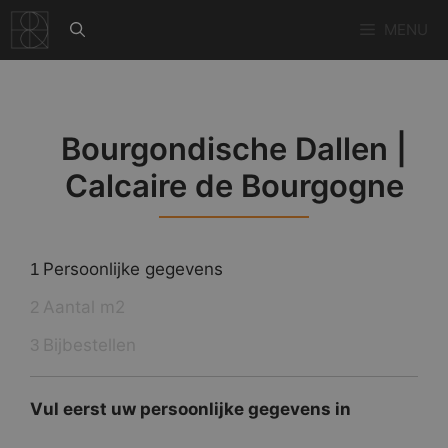
Ga
MENU
naar
de
inhoud
Bourgondische Dallen |
Calcaire de Bourgogne
Persoonlijke gegevens
1
Aantal m2
2
Bijbestellen
3
Vul eerst uw persoonlijke gegevens in