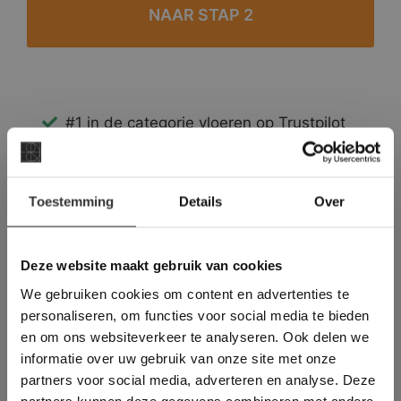
#1 in de categorie vloeren op Trustpilot
Binnen 24 uur een passende offerte
Legwerk vanuit het tegelzettersgilde
×
Meer dan 500 m2 showroom
Toestemming
Details
Over
Deze website maakt
Meer dan 500 m2 showtuin
gebruik van cookies.
This Cookie Banner was deleted and is no
Deze website maakt gebruik van cookies
longer working. Please contact the website
We gebruiken cookies om content en advertenties te
administrator.
Deze website gebruikt cookies om de
personaliseren, om functies voor social media te bieden
gebruikerservaring te verbeteren. Door
en om ons websiteverkeer te analyseren. Ook delen we
gebruik te maken van onze website geeft u
informatie over uw gebruik van onze site met onze
toestemming voor alle cookies in
partners voor social media, adverteren en analyse. Deze
overeenstemming met ons cookiebeleid.
Lees
verder
partners kunnen deze gegevens combineren met andere