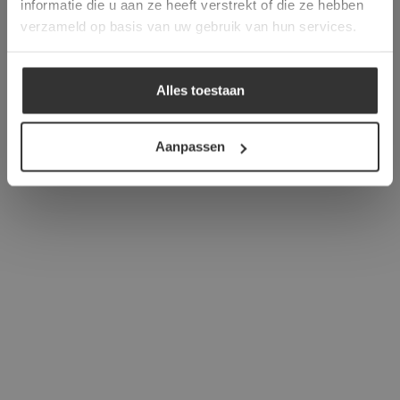
informatie die u aan ze heeft verstrekt of die ze hebben
ALLES ACCEPTEREN
verzameld op basis van uw gebruik van hun services.
ALLES AFWIJZEN
Alles toestaan
DETAILS WEERGEVEN
Aanpassen