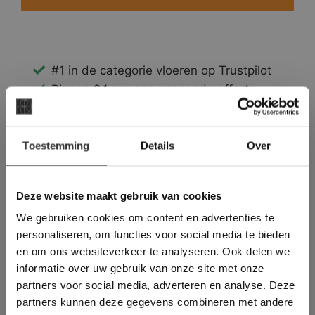
#1 in de categorie vloeren op Trustpilot
Binnen 24 uur een passende offerte
Legwerk vanuit het tegelzettersgilde
Meer dan 500 m2 showroom
×
Toestemming
Meer dan 500 m2 showtuin
Details
Over
Deze website maakt
gebruik van cookies.
This Cookie Banner was deleted and is no
Deze website maakt gebruik van cookies
longer working. Please contact the website
We gebruiken cookies om content en advertenties te
administrator.
Deze website gebruikt cookies om de
personaliseren, om functies voor social media te bieden
gebruikerservaring te verbeteren. Door
en om ons websiteverkeer te analyseren. Ook delen we
gebruik te maken van onze website geeft u
informatie over uw gebruik van onze site met onze
toestemming voor alle cookies in
partners voor social media, adverteren en analyse. Deze
overeenstemming met ons cookiebeleid.
Lees
verder
partners kunnen deze gegevens combineren met andere