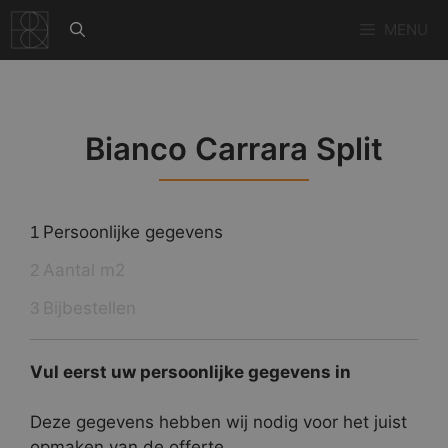
Ga
MENU
naar
de
inhoud
Bianco Carrara Split
Persoonlijke gegevens
1
Aantal m2
2
Bijbestellen
3
Vul eerst uw persoonlijke gegevens in
Deze gegevens hebben wij nodig voor het juist
opmaken van de offerte.