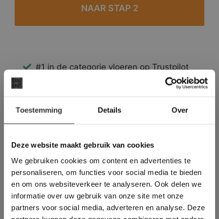
#1 in de categorie vloeren op Trustpilot
Binnen 24 uur een passende offerte
Legwerk vanuit het tegelzettersgilde
×
Meer dan 500 m2 showroom
Toestemming
Details
Over
Deze website maakt
Meer dan 500 m2 showtuin
gebruik van cookies.
This Cookie Banner was deleted and is no
Deze website maakt gebruik van cookies
longer working. Please contact the website
We gebruiken cookies om content en advertenties te
administrator.
Deze website gebruikt cookies om de
personaliseren, om functies voor social media te bieden
gebruikerservaring te verbeteren. Door
en om ons websiteverkeer te analyseren. Ook delen we
gebruik te maken van onze website geeft u
informatie over uw gebruik van onze site met onze
toestemming voor alle cookies in
partners voor social media, adverteren en analyse. Deze
overeenstemming met ons cookiebeleid.
Lees
verder
partners kunnen deze gegevens combineren met andere