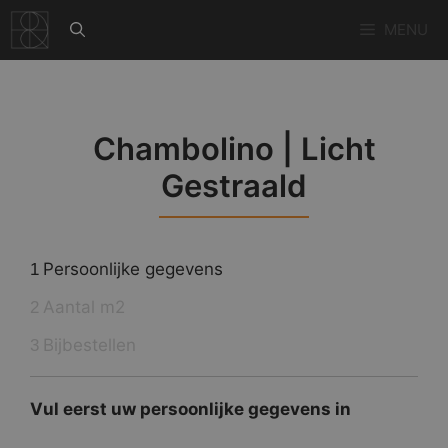
Ga
MENU
naar
de
inhoud
Chambolino | Licht
Gestraald
Persoonlijke gegevens
1
Aantal m2
2
Bijbestellen
3
Vul eerst uw persoonlijke gegevens in